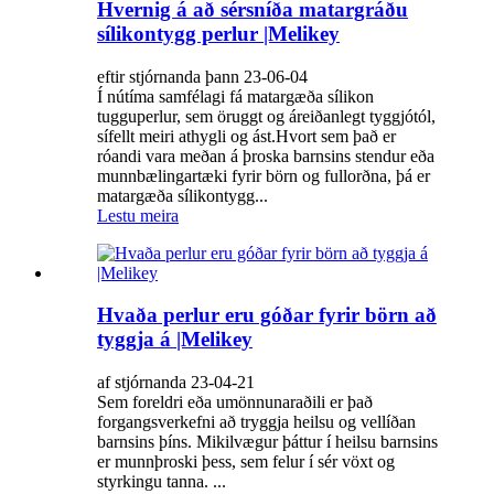
Hvernig á að sérsníða matargráðu
sílikontygg perlur |Melikey
eftir stjórnanda þann 23-06-04
Í nútíma samfélagi fá matargæða sílikon
tugguperlur, sem öruggt og áreiðanlegt tyggjótól,
sífellt meiri athygli og ást.Hvort sem það er
róandi vara meðan á þroska barnsins stendur eða
munnbælingartæki fyrir börn og fullorðna, þá er
matargæða sílikontygg...
Lestu meira
Hvaða perlur eru góðar fyrir börn að
tyggja á |Melikey
af stjórnanda 23-04-21
Sem foreldri eða umönnunaraðili er það
forgangsverkefni að tryggja heilsu og vellíðan
barnsins þíns. Mikilvægur þáttur í heilsu barnsins
er munnþroski þess, sem felur í sér vöxt og
styrkingu tanna. ...