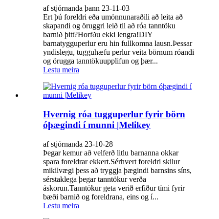
af stjórnanda þann 23-11-03
Ert þú foreldri eða umönnunaraðili að leita að
skapandi og öruggri leið til að róa tanntöku
barnið þitt?Horfðu ekki lengra!DIY
barnatygguperlur eru hin fullkomna lausn.Þessar
yndislegu, tugguhæfu perlur veita börnum róandi
og örugga tanntökuupplifun og þær...
Lestu meira
Hvernig róa tugguperlur fyrir börn
óþægindi í munni |Melikey
af stjórnanda 23-10-28
Þegar kemur að velferð litlu barnanna okkar
spara foreldrar ekkert.Sérhvert foreldri skilur
mikilvægi þess að tryggja þægindi barnsins síns,
sérstaklega þegar tanntökur verða
áskorun.Tanntökur geta verið erfiður tími fyrir
bæði barnið og foreldrana, eins og í...
Lestu meira