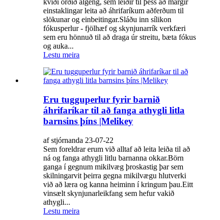
kvíði orðið algeng, sem leiðir til þess að margir
einstaklingar leita að áhrifaríkum aðferðum til
slökunar og einbeitingar.Sláðu inn sílikon
fókusperlur - fjölhæf og skynjunarrík verkfæri
sem eru hönnuð til að draga úr streitu, bæta fókus
og auka...
Lestu meira
Eru tugguperlur fyrir barnið
áhrifaríkar til að fanga athygli litla
barnsins þíns |Melikey
af stjórnanda 23-07-22
Sem foreldrar erum við alltaf að leita leiða til að
ná og fanga athygli litlu barnanna okkar.Börn
ganga í gegnum mikilvæg þroskastig þar sem
skilningarvit þeirra gegna mikilvægu hlutverki
við að læra og kanna heiminn í kringum þau.Eitt
vinsælt skynjunarleikfang sem hefur vakið
athygli...
Lestu meira