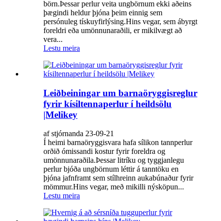
börn.Þessar perlur veita ungbörnum ekki aðeins
þægindi heldur þjóna þeim einnig sem
persónuleg tískuyfirlýsing.Hins vegar, sem ábyrgt
foreldri eða umönnunaraðili, er mikilvægt að
vera...
Lestu meira
Leiðbeiningar um barnaöryggisreglur
fyrir kísiltennaperlur í heildsölu
|Melikey
af stjórnanda 23-09-21
Í heimi barnaöryggisvara hafa sílikon tannperlur
orðið ómissandi kostur fyrir foreldra og
umönnunaraðila.Þessar litríku og tyggjanlegu
perlur bjóða ungbörnum léttir á tanntöku en
þjóna jafnframt sem stílhreinn aukabúnaður fyrir
mömmur.Hins vegar, með mikilli nýsköpun...
Lestu meira