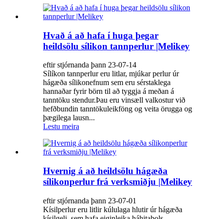
Hvað á að hafa í huga þegar
heildsölu sílikon tannperlur |Melikey
eftir stjórnanda þann 23-07-14
Sílíkon tannperlur eru litlar, mjúkar perlur úr
hágæða sílikonefnum sem eru sérstaklega
hannaðar fyrir börn til að tyggja á meðan á
tanntöku stendur.Þau eru vinsæll valkostur við
hefðbundin tanntökuleikföng og veita örugga og
þægilega lausn...
Lestu meira
Hvernig á að heildsölu hágæða
sílikonperlur frá verksmiðju |Melikey
eftir stjórnanda þann 23-07-01
Kísilperlur eru litlir kúlulaga hlutir úr hágæða
kísilgeli, sem hafa eiginleika háhitaþols,