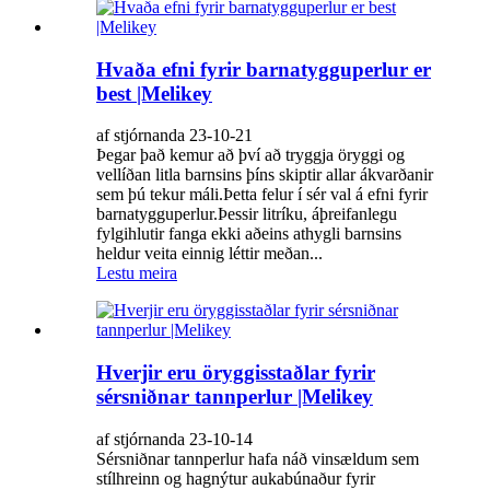
Hvaða efni fyrir barnatygguperlur er
best |Melikey
af stjórnanda 23-10-21
Þegar það kemur að því að tryggja öryggi og
vellíðan litla barnsins þíns skiptir allar ákvarðanir
sem þú tekur máli.Þetta felur í sér val á efni fyrir
barnatygguperlur.Þessir litríku, áþreifanlegu
fylgihlutir fanga ekki aðeins athygli barnsins
heldur veita einnig léttir meðan...
Lestu meira
Hverjir eru öryggisstaðlar fyrir
sérsniðnar tannperlur |Melikey
af stjórnanda 23-10-14
Sérsniðnar tannperlur hafa náð vinsældum sem
stílhreinn og hagnýtur aukabúnaður fyrir