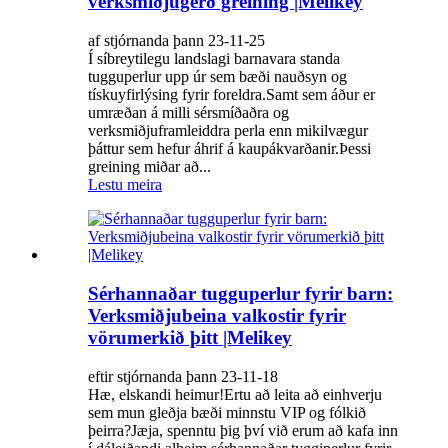
verksmiðjugerð greining |Melikey
af stjórnanda þann 23-11-25
Í síbreytilegu landslagi barnavara standa
tugguperlur upp úr sem bæði nauðsyn og
tískuyfirlýsing fyrir foreldra.Samt sem áður er
umræðan á milli sérsmíðaðra og
verksmiðjuframleiddra perla enn mikilvægur
þáttur sem hefur áhrif á kaupákvarðanir.Þessi
greining miðar að...
Lestu meira
Sérhannaðar tugguperlur fyrir barn:
Verksmiðjubeina valkostir fyrir
vörumerkið þitt |Melikey
eftir stjórnanda þann 23-11-18
Hæ, elskandi heimur!Ertu að leita að einhverju
sem mun gleðja bæði minnstu VIP og fólkið
þeirra?Jæja, spenntu þig því við erum að kafa inn