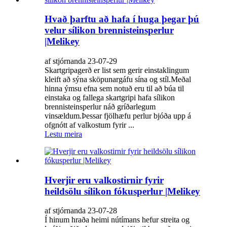
Hvað þarftu að hafa í huga þegar þú
velur sílikon brennisteinsperlur
|Melikey
af stjórnanda 23-07-29
Skartgripagerð er list sem gerir einstaklingum
kleift að sýna sköpunargáfu sína og stíl.Meðal
hinna ýmsu efna sem notuð eru til að búa til
einstaka og fallega skartgripi hafa sílikon
brennisteinsperlur náð gríðarlegum
vinsældum.Þessar fjölhæfu perlur bjóða upp á
ofgnótt af valkostum fyrir ...
Lestu meira
Hverjir eru valkostirnir fyrir
heildsölu sílikon fókusperlur |Melikey
af stjórnanda 23-07-28
Í hinum hraða heimi nútímans hefur streita og