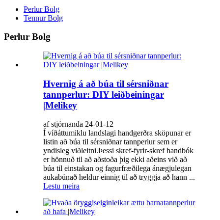
Perlur Bolg
Tennur Bolg
Perlur Bolg
Hvernig á að búa til sérsniðnar
tannperlur: DIY leiðbeiningar
|Melikey
af stjórnanda 24-01-12
Í víðáttumiklu landslagi handgerðra sköpunar er
listin að búa til sérsniðnar tannperlur sem er
yndisleg viðleitni.Þessi skref-fyrir-skref handbók
er hönnuð til að aðstoða þig ekki aðeins við að
búa til einstakan og fagurfræðilega ánægjulegan
aukabúnað heldur einnig til að tryggja að hann ...
Lestu meira