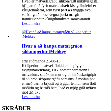
Hvað er matvælagráðu sílikon?Eitt mikilvægasta
hjálparefnið fyrir matvælahæft kísilgelhráefni er
kísilgelhráefni, sem fyrst þarf að tryggja hvað
varðar gæði.Þess vegna þurfa margir
framleiðendur kísillgúmmívara samsvarandi ...
Lestu meira
Hvar á að kaupa matargráðu
sílikonperlur |Melikey
eftir stjórnanda 21-08-13
Kísilperlur í matvælaflokki eru mjög gott
skynjunarleikfang, DIY nothæf barnatönn í
matvælum, snuðklemmur og umhirðuskartgripir
til að þróa sköpunargáfu barnsins, á meðan það
er með barn á brjósti og tyggur tennur, sem flott
móðirin og barnið bera, það er mjög góð nýfætt
gjöf .Mjúku...
Lestu meira
SKRÁÐUR