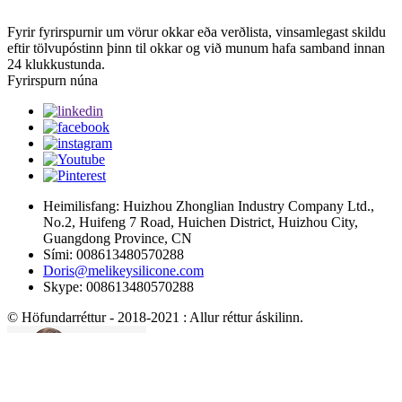
Fyrir fyrirspurnir um vörur okkar eða verðlista, vinsamlegast skildu
eftir tölvupóstinn þinn til okkar og við munum hafa samband innan
24 klukkustunda.
Fyrirspurn núna
Heimilisfang: Huizhou Zhonglian Industry Company Ltd.,
No.2, Huifeng 7 Road, Huichen District, Huizhou City,
Guangdong Province, CN
Sími: 008613480570288
Doris@melikeysilicone.com
Skype: 008613480570288
© Höfundarréttur - 2018-2021 : Allur réttur áskilinn.