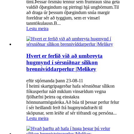
tími.Þessar örsmáu tennur sem frumraun sína geta
valdið óþægindum og pirringi hjá ungbörnum.Til
að draga úr þessum óþægindum snúa margir
foreldrar sér að tyggjum, sem er vinsæl
tanntökulausn.B...
Lestu meira
Hvert er ferlið við að umbreyta
hugmynd í sérsniðnar sílikon
brennivíddarperlur |Melikey
eftir stjórnanda þann 23-08-11
Í heimi skartgripagerðar hafa sérsniðnar sílikon
fókusperlur náð miklum vinsældum vegna
fjölhæfni þeirra og einstakra
hönnunarmöguleika.Að búa til þessar perlur felur
í sér heillandi ferð frá hugmyndafræði til
sköpunar, sem leiðir af sér töfrandi og persóna...
Lestu meira