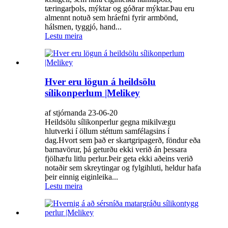
tæringarþols, mýktar og góðrar mýktar.Þau eru
almennt notuð sem hráefni fyrir armbönd,
hálsmen, tyggjó, hand...
Lestu meira
Hver eru lögun á heildsölu
sílikonperlum |Melikey
af stjórnanda 23-06-20
Heildsölu sílikonperlur gegna mikilvægu
hlutverki í öllum stéttum samfélagsins í
dag.Hvort sem það er skartgripagerð, föndur eða
barnavörur, þá geturðu ekki verið án þessara
fjölhæfu litlu perlur.Þeir geta ekki aðeins verið
notaðir sem skreytingar og fylgihluti, heldur hafa
þeir einnig eiginleika...
Lestu meira