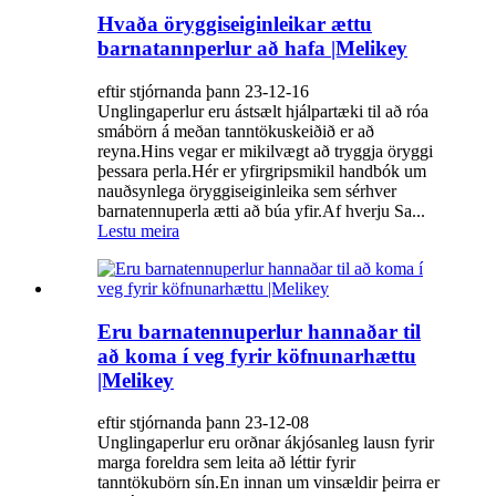
Hvaða öryggiseiginleikar ættu
barnatannperlur að hafa |Melikey
eftir stjórnanda þann 23-12-16
Unglingaperlur eru ástsælt hjálpartæki til að róa
smábörn á meðan tanntökuskeiðið er að
reyna.Hins vegar er mikilvægt að tryggja öryggi
þessara perla.Hér er yfirgripsmikil handbók um
nauðsynlega öryggiseiginleika sem sérhver
barnatennuperla ætti að búa yfir.Af hverju Sa...
Lestu meira
Eru barnatennuperlur hannaðar til
að koma í veg fyrir köfnunarhættu
|Melikey
eftir stjórnanda þann 23-12-08
Unglingaperlur eru orðnar ákjósanleg lausn fyrir
marga foreldra sem leita að léttir fyrir
tanntökubörn sín.En innan um vinsældir þeirra er