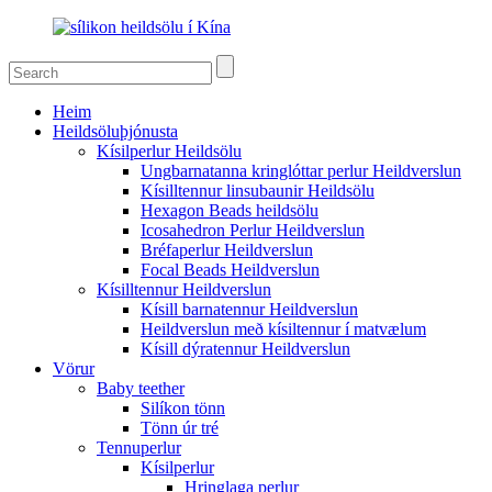
Heim
Heildsöluþjónusta
Kísilperlur Heildsölu
Ungbarnatanna kringlóttar perlur Heildverslun
Kísilltennur linsubaunir Heildsölu
Hexagon Beads heildsölu
Icosahedron Perlur Heildverslun
Bréfaperlur Heildverslun
Focal Beads Heildverslun
Kísilltennur Heildverslun
Kísill barnatennur Heildverslun
Heildverslun með kísiltennur í matvælum
Kísill dýratennur Heildverslun
Vörur
Baby teether
Silíkon tönn
Tönn úr tré
Tennuperlur
Kísilperlur
Hringlaga perlur