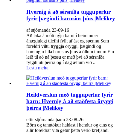
Hvernig á að sérsníða tugguperlur
fyrir þægindi barnsins þíns |Melikey
af stjórnanda 23-09-16
Að taka á móti nýju barni í heiminn er
ánægjulegt tilefni fyllt af ást og spennu.Sem
foreldri viltu tryggja öryggi, þægindi og
hamingju litla barnsins þíns á öllum tímum.Ein
leið til að ná þessu er með því að sérsníða
fylgihluti þeirra og í dag ætlum við ...
Lestu meira
Heildverslun með tugguperlur fyrir
barn: Hvernig á að staðfesta öryggi
þeirra |Melikey
eftir stjórnanda þann 23-08-26
Börn og tanntökur haldast í hendur og eins og
allir foreldrar vita getur þetta verið krefjandi