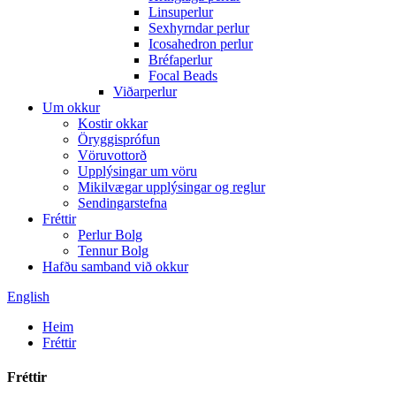
Linsuperlur
Sexhyrndar perlur
Icosahedron perlur
Bréfaperlur
Focal Beads
Viðarperlur
Um okkur
Kostir okkar
Öryggisprófun
Vöruvottorð
Upplýsingar um vöru
Mikilvægar upplýsingar og reglur
Sendingarstefna
Fréttir
Perlur Bolg
Tennur Bolg
Hafðu samband við okkur
English
Heim
Fréttir
Fréttir