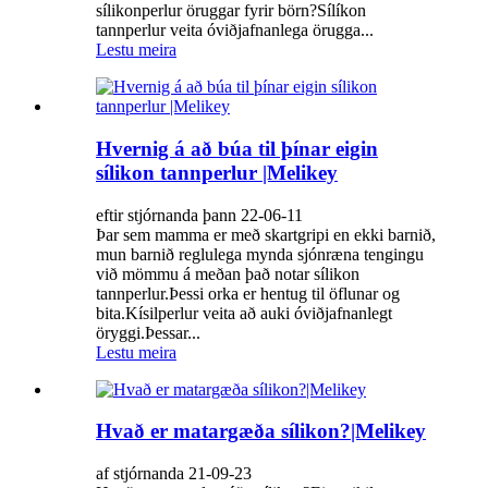
sílikonperlur öruggar fyrir börn?Sílíkon
tannperlur veita óviðjafnanlega örugga...
Lestu meira
Hvernig á að búa til þínar eigin
sílikon tannperlur |Melikey
eftir stjórnanda þann 22-06-11
Þar sem mamma er með skartgripi en ekki barnið,
mun barnið reglulega mynda sjónræna tengingu
við mömmu á meðan það notar sílikon
tannperlur.Þessi orka er hentug til öflunar og
bita.Kísilperlur veita að auki óviðjafnanlegt
öryggi.Þessar...
Lestu meira
Hvað er matargæða sílikon?|Melikey
af stjórnanda 21-09-23