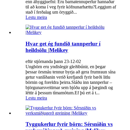
enn áhyggjuefni: Eru barnatennuperlur hannaðar
til að koma í veg fyrir köfnunarhættu?Leggjum af
stað í ferðalag um öryggið...
Lestu meira
Hvar get ég fundið tannperlur í
heildsölu |Melikey
eftir stjórnanda þann 23-12-02
Ungbörn eru yndislegir gleðibúnir, en þegar
þessar örsmáu tennur byrja að gera frumraun sína
getur vanlíðanin verið krefjandi fyrir bæði litlu
börnin og foreldra þeirra.Sláðu inn tannperlur –
björgunarsveitirnar sem bjóða upp á þægindi og
léttir á þessum tímamótum.Ef þú ert á t...
Lestu meira
Tyggukerlur fyrir börn: Sérsniðin vs