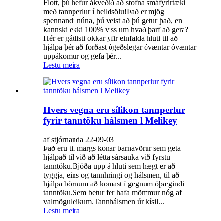
Flott, þú hefur ákveðið að stofna smáfyrirtæki
með tannperlur í heildsölu!Það er mjög
spennandi núna, þú veist að þú getur það, en
kannski ekki 100% viss um hvað þarf að gera?
Hér er gátlisti okkar yfir einfalda hluti til að
hjálpa þér að forðast ógeðslegar óvæntar óvæntar
uppákomur og gefa þér...
Lestu meira
Hvers vegna eru sílikon tannperlur
fyrir tanntöku hálsmen l Melikey
af stjórnanda 22-09-03
Það eru til margs konar barnavörur sem geta
hjálpað til við að létta sársauka við fyrstu
tanntöku.Bjóða upp á hluti sem hægt er að
tyggja, eins og tannhringi og hálsmen, til að
hjálpa börnum að komast í gegnum óþægindi
tanntöku.Sem betur fer hafa mömmur nóg af
valmöguleikum.Tannhálsmen úr kísil...
Lestu meira