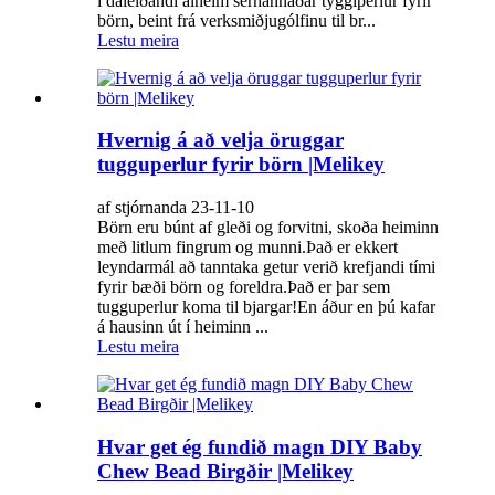
í dáleiðandi alheim sérhannaðar tyggiperlur fyrir
börn, beint frá verksmiðjugólfinu til br...
Lestu meira
Hvernig á að velja öruggar
tugguperlur fyrir börn |Melikey
af stjórnanda 23-11-10
Börn eru búnt af gleði og forvitni, skoða heiminn
með litlum fingrum og munni.Það er ekkert
leyndarmál að tanntaka getur verið krefjandi tími
fyrir bæði börn og foreldra.Það er þar sem
tugguperlur koma til bjargar!En áður en þú kafar
á hausinn út í heiminn ...
Lestu meira
Hvar get ég fundið magn DIY Baby
Chew Bead Birgðir |Melikey