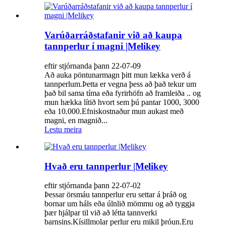
Varúðarráðstafanir við að kaupa
tannperlur í magni |Melikey
eftir stjórnanda þann 22-07-09
Að auka pöntunarmagn þitt mun lækka verð á
tannperlum.Þetta er vegna þess að það tekur um
það bil sama tíma eða fyrirhöfn að framleiða .. og
mun hækka lítið hvort sem þú pantar 1000, 3000
eða 10.000.Efniskostnaður mun aukast með
magni, en magnið...
Lestu meira
Hvað eru tannperlur |Melikey
eftir stjórnanda þann 22-07-02
Þessar örsmáu tannperlur eru settar á þráð og
bornar um háls eða úlnlið mömmu og að tyggja
þær hjálpar til við að létta tannverki
barnsins.Kísillmolar perlur eru mikil þróun.Eru