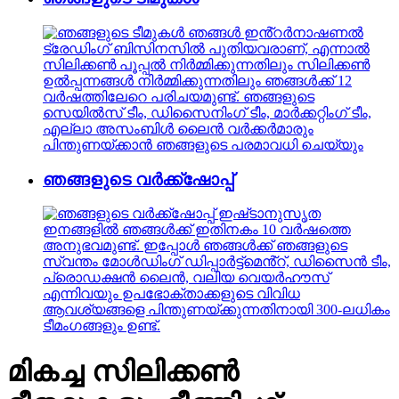
ഞങ്ങൾ ഇൻ്റർനാഷണൽ
ട്രേഡിംഗ് ബിസിനസിൽ പുതിയവരാണ്, എന്നാൽ
സിലിക്കൺ പൂപ്പൽ നിർമ്മിക്കുന്നതിലും സിലിക്കൺ
ഉൽപ്പന്നങ്ങൾ നിർമ്മിക്കുന്നതിലും ഞങ്ങൾക്ക് 12
വർഷത്തിലേറെ പരിചയമുണ്ട്. ഞങ്ങളുടെ
സെയിൽസ് ടീം, ഡിസൈനിംഗ് ടീം, മാർക്കറ്റിംഗ് ടീം,
എല്ലാ അസംബിൾ ലൈൻ വർക്കർമാരും
പിന്തുണയ്ക്കാൻ ഞങ്ങളുടെ പരമാവധി ചെയ്യും
ഞങ്ങളുടെ വർക്ക്ഷോപ്പ്
ഇഷ്‌ടാനുസൃത
ഇനങ്ങളിൽ ഞങ്ങൾക്ക് ഇതിനകം 10 വർഷത്തെ
അനുഭവമുണ്ട്. ഇപ്പോൾ ഞങ്ങൾക്ക് ഞങ്ങളുടെ
സ്വന്തം മോൾഡിംഗ് ഡിപ്പാർട്ട്‌മെൻ്റ്, ഡിസൈൻ ടീം,
പ്രൊഡക്ഷൻ ലൈൻ, വലിയ വെയർഹൗസ്
എന്നിവയും ഉപഭോക്താക്കളുടെ വിവിധ
ആവശ്യങ്ങളെ പിന്തുണയ്ക്കുന്നതിനായി 300-ലധികം
ടീമംഗങ്ങളും ഉണ്ട്.
മികച്ച സിലിക്കൺ