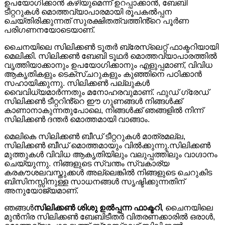
ഉപയോഗിക്കാൻ കഴിയുമെന്ന് ഉറപ്പാക്കാൻ, ബേബി
ടീറ്ററുകൾ മൊത്തവ്യാപാരമായി രൂപകൽപ്പന
ചെയ്തിരിക്കുന്നത് സുരക്ഷിതത്വത്തിൻ്റെ പൂർണ
പരിഗണനയോടെയാണ്.
ചൈനയിലെ സിലിക്കൺ ടൂതർ ബ്രേസ്‌ലെറ്റ് ഫാക്ടറിയായി
മെലിക്കി. സിലിക്കൺ ബേബി ടൂഥർ മൊത്തവ്യാപാരത്തിൽ
വൃത്തിയാക്കാനും ഉപയോഗിക്കാനും എളുപ്പമാണ്, വിവിധ
ആകൃതികളും ടെക്സ്ചറുകളും കുഞ്ഞിനെ പഠിക്കാൻ
സഹായിക്കുന്നു. സിലിക്കൺ പല്ലുകൾ
വൈവിധ്യമാർന്നതും മനോഹരവുമാണ്. ഫുഡ് ഗ്രേഡ്
സിലിക്കൺ ടീറ്ററിൻ്റെ ഈ ഗുണങ്ങൾ നിങ്ങൾക്ക്
കാണാനാകുന്നതുപോലെ, നിങ്ങൾക്ക് ഞങ്ങളിൽ നിന്ന്
സിലിക്കൺ ദന്തർ മൊത്തമായി വാങ്ങാം.
മെലികെ സിലിക്കൺ ബീഡ് ടീറ്ററുകൾ മാത്രമല്ല,
സിലിക്കൺ ബീഡ് മൊത്തമായും വിൽക്കുന്നു.
സിലിക്കൺ
മുത്തുകൾ വിവിധ ആകൃതിയിലും വലുപ്പത്തിലും വാഗ്ദാനം
ചെയ്യുന്നു. നിങ്ങളുടെ സ്വന്തം സ്വകാര്യ
കരകൗശലവസ്തുക്കൾ അല്ലെങ്കിൽ നിങ്ങളുടെ ചെറുകിട
ബിസിനസ്സിനുള്ള സാധനങ്ങൾ സൃഷ്ടിക്കുന്നതിന്
അനുയോജ്യമാണ്.
ഞങ്ങൾ
സിലിക്കൺ ശിശു ഉൽപ്പന്ന ഫാക്ടറി
, ചൈനയിലെ
മുൻനിര സിലിക്കൺ ബേബിടീതർ വിതരണക്കാരിൽ ഒരാൾ,