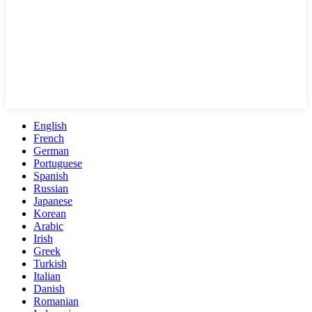
English
French
German
Portuguese
Spanish
Russian
Japanese
Korean
Arabic
Irish
Greek
Turkish
Italian
Danish
Romanian