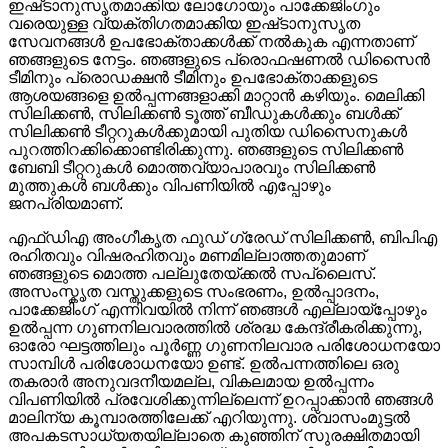
ഇഷ്‌ടാനുസൃതമാക്കിയ ലോഗോയും പാക്കേജിംഗും
വരെയുള്ള വ്യക്തിഗതമാക്കിയ ഇഷ്‌ടാനുസൃത
സേവനങ്ങൾ ഉപഭോക്താക്കൾക്ക് നൽകുക എന്നതാണ്
ഞങ്ങളുടെ നേട്ടം. ഞങ്ങളുടെ പ്രൊഫഷണൽ ഡിസൈൻ
ടീമിനും പ്രൊഡക്ഷൻ ടീമിനും ഉപഭോക്താക്കളുടെ
ആശയങ്ങളെ ഉൽപ്പന്നങ്ങളാക്കി മാറ്റാൻ കഴിയും. മെലിക്കി
സിലിക്കൺ, സിലിക്കൺ ടൂത്ത് ബീഡുകൾക്കും ബൾക്ക്
സിലിക്കൺ ടീറ്ററുകൾക്കുമായി പുതിയ ഡിസൈനുകൾ
പുറത്തിറക്കിക്കൊണ്ടിരിക്കുന്നു. ഞങ്ങളുടെ സിലിക്കൺ
ബേബി ടീറ്ററുകൾ മൊത്തവ്യാപാരവും സിലിക്കൺ
മുത്തുകൾ ബൾക്കും വിപണിയിൽ എപ്പോഴും
ജനപ്രിയമാണ്.
എഫ്‌ഡിഎ അംഗീകൃത ഫുഡ് ഗ്രേഡ് സിലിക്കൺ, ബിപിഎ
രഹിതവും വിഷരഹിതവും മണമില്ലാത്തതുമാണ്
ഞങ്ങളുടെ മൊത്ത പല്ലുതേയ്‌ക്കൽ സപ്ലൈസ്.
അസംസ്കൃത വസ്തുക്കളുടെ സംഭരണം, ഉൽപ്പാദനം,
പാക്കേജിംഗ് എന്നിവയിൽ നിന്ന് ഞങ്ങൾ എല്ലായ്പ്പോഴും
ഉൽപ്പന്ന ഗുണനിലവാരത്തിൽ ശ്രദ്ധ കേന്ദ്രീകരിക്കുന്നു,
ഓരോ ഘട്ടത്തിലും പൂർണ്ണ ഗുണനിലവാര പരിശോധനയോ
സാമ്പിൾ പരിശോധനയോ ഉണ്ട്. ഉൽപന്നത്തിലെ ഒരു
തകരാർ അനുവദനീയമല്ല, വികലമായ ഉൽപ്പന്നം
വിപണിയിൽ പ്രവേശിക്കുന്നില്ലെന്ന് ഉറപ്പാക്കാൻ ഞങ്ങൾ
മാലിന്യ കൂമ്പാരത്തിലേക്ക് എറിയുന്നു. ശ്വാസംമുട്ടൽ
അപകടസാധ്യതയില്ലാതെ കുഞ്ഞിന് സുരക്ഷിതമായി