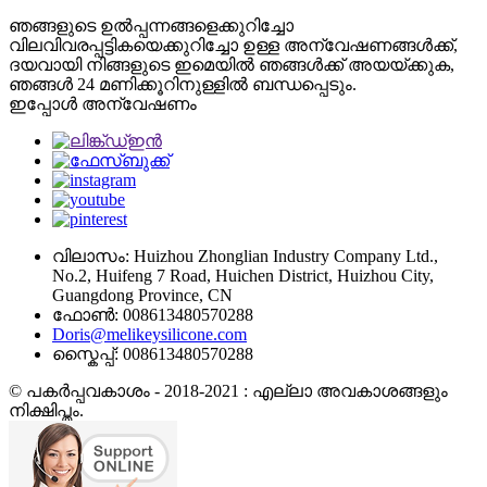
ഞങ്ങളുടെ ഉൽപ്പന്നങ്ങളെക്കുറിച്ചോ
വിലവിവരപ്പട്ടികയെക്കുറിച്ചോ ഉള്ള അന്വേഷണങ്ങൾക്ക്,
ദയവായി നിങ്ങളുടെ ഇമെയിൽ ഞങ്ങൾക്ക് അയയ്ക്കുക,
ഞങ്ങൾ 24 മണിക്കൂറിനുള്ളിൽ ബന്ധപ്പെടും.
ഇപ്പോൾ അന്വേഷണം
വിലാസം: Huizhou Zhonglian Industry Company Ltd.,
No.2, Huifeng 7 Road, Huichen District, Huizhou City,
Guangdong Province, CN
ഫോൺ: 008613480570288
Doris@melikeysilicone.com
സ്കൈപ്പ്: 008613480570288
© പകർപ്പവകാശം - 2018-2021 : എല്ലാ അവകാശങ്ങളും
നിക്ഷിപ്തം.