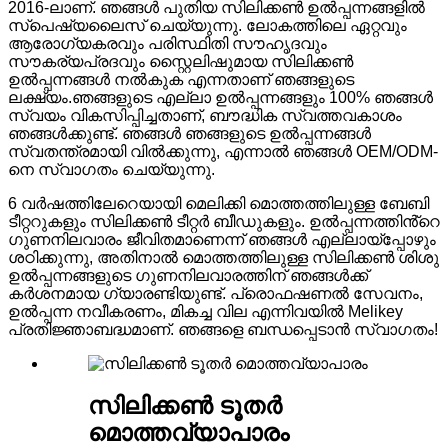
2016-ലാണ്. ഞങ്ങൾ പുതിയ സിലിക്കൺ ഉൽപ്പന്നങ്ങളിൽ
സ്പെഷ്യലൈസ് ചെയ്യുന്നു. ലോകത്തിലെ ഏറ്റവും
ആരോഗ്യകരവും പരിസ്ഥിതി സൗഹൃദവും
സൗകര്യപ്രദവും സ്റ്റൈലിഷുമായ സിലിക്കൺ
ഉൽപ്പന്നങ്ങൾ നൽകുക എന്നതാണ് ഞങ്ങളുടെ
ലക്ഷ്യം.
ഞങ്ങളുടെ എല്ലാ ഉൽപ്പന്നങ്ങളും 100% ഞങ്ങൾ
സ്വയം വികസിപ്പിച്ചതാണ്, ബൗദ്ധിക സ്വത്തവകാശം
ഞങ്ങൾക്കുണ്ട്. ഞങ്ങൾ ഞങ്ങളുടെ ഉൽപ്പന്നങ്ങൾ
സ്വതന്ത്രമായി വിൽക്കുന്നു, എന്നാൽ ഞങ്ങൾ OEM/ODM-
നെ സ്വാഗതം ചെയ്യുന്നു.
6 വർഷത്തിലേറെയായി മെലിക്കി മൊത്തത്തിലുള്ള ബേബി
ടീറ്ററുകളും സിലിക്കൺ ടീറ്റർ ബീഡുകളും. ഉൽപ്പന്നത്തിൻ്റെ
ഗുണനിലവാരം ജീവിതമാണെന്ന് ഞങ്ങൾ എല്ലായ്‌പ്പോഴും
ശഠിക്കുന്നു, അതിനാൽ മൊത്തത്തിലുള്ള സിലിക്കൺ ശിശു
ഉൽപ്പന്നങ്ങളുടെ ഗുണനിലവാരത്തിന് ഞങ്ങൾക്ക്
കർശനമായ ഗ്യാരണ്ടിയുണ്ട്. പ്രൊഫഷണൽ സേവനം,
ഉൽപ്പന്ന നവീകരണം, മികച്ച വില എന്നിവയിൽ Melikey
പ്രതിജ്ഞാബദ്ധമാണ്. ഞങ്ങളെ ബന്ധപ്പെടാൻ സ്വാഗതം!
സിലിക്കൺ ടൂതർ
മൊത്തവ്യാപാരം