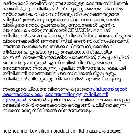
കഴിയുമോ? ഉയർന്ന ഗുണമേന്മയുള്ള മൊത്ത സിലിക്കൺ
ബേബി ടീറ്ററും സിലിക്കൺ ബീഡുകളും മത്സര വിലയിൽ
ലഭ്യമാക്കുക, വിശ്വസനീയവും വിലകുറഞ്ഞതുമായ
ഷിപ്പിംഗ്, ഇഷ്‌ടാനുസൃതമാക്കൽ സേവനങ്ങൾ, നല്ല
വിൽപ്പനാനന്തര, ഉപഭോക്തൃ സേവനങ്ങൾ എന്നിവ
വാഗ്ദാനം ചെയ്യുന്നതിനായി OEM/ODM. മെലിക്കി
സിലിക്കൺ ചൈനയിലെ മുൻനിര സിലിക്കൺ ബേബി ടൂഥർ
വിതരണക്കാരിൽ ഒന്നാണ്, സിലിക്കൺ ബീഡ് സപ്ലൈസ്.
ഞങ്ങൾ ഉപഭോക്താക്കൾക്ക് ഡിസൈൻ, മോൾഡ്
നിർമ്മാണം, ഇഷ്‌ടാനുസൃത ലോഗോ, സ്വകാര്യ
ലേബൽ, വ്യക്തിഗതമാക്കിയ പാക്കേജിംഗ്, മികച്ച ഷിപ്പിംഗ്
സൊല്യൂഷനുകൾ എന്നിവയിൽ നിന്ന് ഒറ്റത്തവണ
സേവനങ്ങൾ നൽകുന്നു. എല്ലാ സീസണിലും, മെലിക്കി
സിലിക്കൺ മൊത്തത്തിലുള്ള സിലിക്കൺ ടീറ്ററുകളും
സിലിക്കൺ ബീഡുകളും വിപണിയിൽ പുറത്തിറക്കുന്നു.
ഞങ്ങളുടെ പ്രധാന വിതരണം കൂടാതെ
സിലിക്കൺ ടൂതർ
മൊത്തവ്യാപാരം
,
മൊത്തത്തിലുള്ള സിലിക്കൺ
മുത്തുകൾ
, ഞങ്ങൾ മുൻനിര ചൈനയിലെ മരംകൊണ്ടുള്ള
ബേബിടീതർ വിതരണക്കാരിൽ ഒരാളാണ്, പല്ല് തേക്കുന്ന
ബ്രേസ്ലെറ്റ് സിലിക്കൺ വിതരണക്കാരും.
huizhou melikey silicon product co., ltd സ്ഥാപിതമായത്