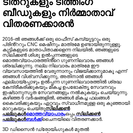
ടീതറുകളും ടീത്തിംഗ്
ബീഡുകളും നിർമ്മാതാവ്
വിതരണക്കാരൻ
2016-ൽ ഞങ്ങൾക്ക് ഒരു ഓഫീസ് കമ്പ്യൂട്ടറും ഒരു
പ്രിൻ്ററും CNC മെഷീനും മാത്രമേ ഉണ്ടായിരുന്നുള്ളൂ.
കുട്ടികളുടെ മാതാപിതാക്കളെന്ന നിലയിൽ, ഞങ്ങളുടെ
സിലിക്കൺ ശിശു ഉൽപ്പന്നങ്ങളുടെ
മൊത്തവ്യാപാരത്തിൻ്റെ ഗുണനിലവാരം ഞങ്ങൾ
ശ്രദ്ധിക്കുന്നു. നല്ല നിലവാരം മാത്രമേ ഈ
വ്യവസായത്തിൽ വേരൂന്നാനും വിജയിക്കാനുമാകൂ എന്ന്
ഞങ്ങൾ വിശ്വസിക്കുന്നു, അതിനാൽ ഞങ്ങൾ
എല്ലായ്പ്പോഴും ഉൽപ്പന്ന ഗുണനിലവാരത്തിൽ ശ്രദ്ധ
കേന്ദ്രീകരിക്കുകയും മികച്ച ഉപഭോക്തൃ സേവനവും
ഇഷ്‌ടാനുസൃത സേവനങ്ങളും നൽകുകയും ചെയ്യുന്നു.
കഴിഞ്ഞ 6 വർഷങ്ങളിൽ, ഞങ്ങൾ മികച്ച ഫലങ്ങൾ
കൈവരിക്കുകയും ഏറ്റവും സ്വാധീനമുള്ള ഒരു കുഞ്ഞായി
മാറുകയും ചെയ്തു
സിലിക്കൺ
പല്ലുകൾ
മൊത്തവ്യാപാരം
ഒപ്പം
സിലിക്കൺ
പല്ലുകൾ
ബൾക്ക്
ചൈനയിലെ വിതരണക്കാർ.
3D ഡിസൈൻ ഡ്രോയിംഗുകൾ മുതൽ