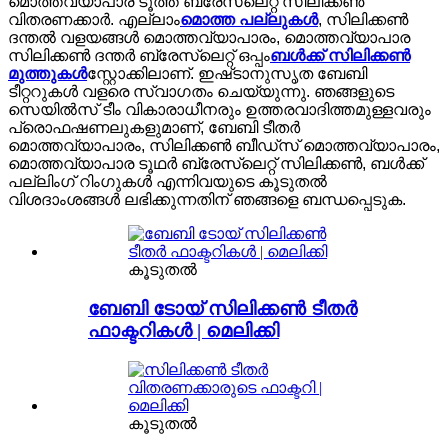
മൊത്തവ്യാപാര ടൂത്ത് ബ്രേസ്ലെറ്റ് സിലിക്കൺ
വിതരണക്കാർ. എല്ലാം
മൊത്ത പല്ലുകൾ
, സിലിക്കൺ
ദന്തൽ വളയങ്ങൾ മൊത്തവ്യാപാരം, മൊത്തവ്യാപാര
സിലിക്കൺ ദന്തർ ബ്രേസ്ലെറ്റ് ഒപ്പം
ബൾക്ക് സിലിക്കൺ
മുത്തുകൾ
സ്റ്റോക്കിലാണ്. ഇഷ്‌ടാനുസൃത ബേബി
ടീറ്ററുകൾ വളരെ സ്വാഗതം ചെയ്യുന്നു. ഞങ്ങളുടെ
സെയിൽസ് ടീം വികാരാധീനരും ഉത്തരവാദിത്തമുള്ളവരും
പ്രൊഫഷണലുകളുമാണ്, ബേബി ടീതർ
മൊത്തവ്യാപാരം, സിലിക്കൺ ബീഡ്‌സ് മൊത്തവ്യാപാരം,
മൊത്തവ്യാപാര ടൂഥർ ബ്രേസ്‌ലെറ്റ് സിലിക്കൺ, ബൾക്ക്
പല്ലിംഗ് റിംഗുകൾ എന്നിവയുടെ കൂടുതൽ
വിശദാംശങ്ങൾ ലഭിക്കുന്നതിന് ഞങ്ങളെ ബന്ധപ്പെടുക.
കൂടുതൽ
ബേബി ടോയ് സിലിക്കൺ ടീതർ
ഫാക്ടറികൾ | മെലിക്കി
കൂടുതൽ