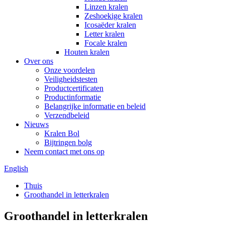
Linzen kralen
Zeshoekige kralen
Icosaëder kralen
Letter kralen
Focale kralen
Houten kralen
Over ons
Onze voordelen
Veiligheidstesten
Productcertificaten
Productinformatie
Belangrijke informatie en beleid
Verzendbeleid
Nieuws
Kralen Bol
Bijtringen bolg
Neem contact met ons op
English
Thuis
Groothandel in letterkralen
Groothandel in letterkralen