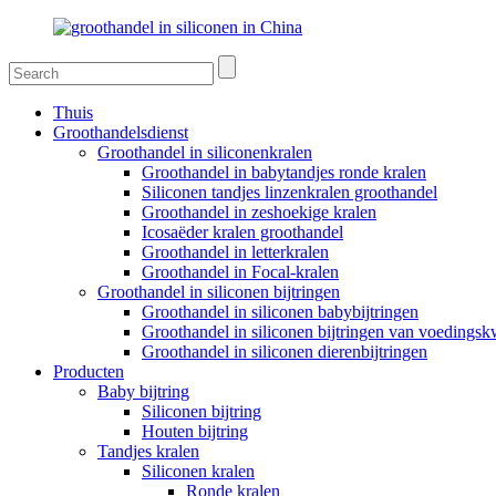
Thuis
Groothandelsdienst
Groothandel in siliconenkralen
Groothandel in babytandjes ronde kralen
Siliconen tandjes linzenkralen groothandel
Groothandel in zeshoekige kralen
Icosaëder kralen groothandel
Groothandel in letterkralen
Groothandel in Focal-kralen
Groothandel in siliconen bijtringen
Groothandel in siliconen babybijtringen
Groothandel in siliconen bijtringen van voedingskw
Groothandel in siliconen dierenbijtringen
Producten
Baby bijtring
Siliconen bijtring
Houten bijtring
Tandjes kralen
Siliconen kralen
Ronde kralen