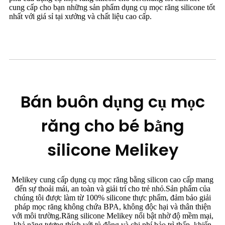
cung cấp cho bạn những sản phẩm dụng cụ mọc răng silicone tốt
nhất với giá sỉ tại xưởng và chất liệu cao cấp.
Bán buôn dụng cụ mọc
răng cho bé bằng
silicone Melikey
Melikey cung cấp dụng cụ mọc răng bằng silicon cao cấp mang
đến sự thoải mái, an toàn và giải trí cho trẻ nhỏ.Sản phẩm của
chúng tôi được làm từ 100% silicone thực phẩm, đảm bảo giải
pháp mọc răng không chứa BPA, không độc hại và thân thiện
với môi trường.Răng silicone Melikey nổi bật nhờ độ mềm mại,
khả năng tương thích với tủ đông và chi phí bảo trì thấp, khiến