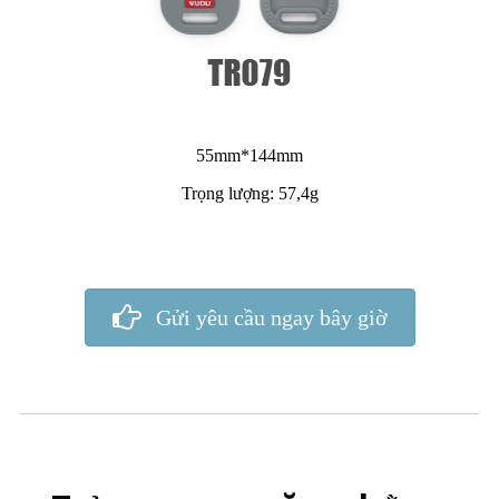
55mm*144mm
Trọng lượng: 57,4g
Gửi yêu cầu ngay bây giờ