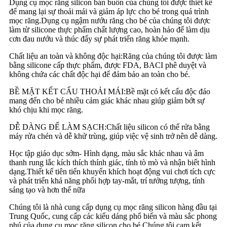
Dụng cụ mọc răng silicon bán buôn của chúng tôi được thiết kế
để mang lại sự thoải mái và giảm áp lực cho bé trong quá trình
mọc răng.Dụng cụ ngậm nướu răng cho bé của chúng tôi được
làm từ silicone thực phẩm chất lượng cao, hoàn hảo để làm dịu
cơn đau nướu và thúc đẩy sự phát triển răng khỏe mạnh.
Chất liệu an toàn và không độc hại:
Răng của chúng tôi được làm
bằng silicone cấp thực phẩm, được FDA, BACI phê duyệt và
không chứa các chất độc hại để đảm bảo an toàn cho bé.
BỀ MẶT KẾT CẤU THOẢI MÁI:
Bề mặt có kết cấu độc đáo
mang đến cho bé nhiều cảm giác khác nhau giúp giảm bớt sự
khó chịu khi mọc răng.
DỄ DÀNG ĐỂ LÀM SẠCH:
Chất liệu silicon có thể rửa bằng
máy rửa chén và dễ khử trùng, giúp việc vệ sinh trở nên dễ dàng.
Học tập giáo dục sớm
- Hình dạng, màu sắc khác nhau và âm
thanh rung lắc kích thích thính giác, tính tò mò và nhận biết hình
dạng.Thiết kế tiên tiến khuyến khích hoạt động vui chơi tích cực
và phát triển khả năng phối hợp tay-mắt, trí tưởng tượng, tính
sáng tạo và hơn thế nữa
Chúng tôi là nhà cung cấp dụng cụ mọc răng silicon hàng đầu tại
Trung Quốc, cung cấp các kiểu dáng phổ biến và màu sắc phong
phú của dụng cụ mọc răng silicon cho bé.Chúng tôi cam kết