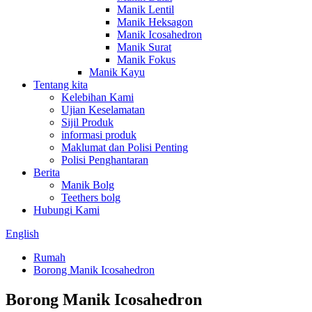
Manik Lentil
Manik Heksagon
Manik Icosahedron
Manik Surat
Manik Fokus
Manik Kayu
Tentang kita
Kelebihan Kami
Ujian Keselamatan
Sijil Produk
informasi produk
Maklumat dan Polisi Penting
Polisi Penghantaran
Berita
Manik Bolg
Teethers bolg
Hubungi Kami
English
Rumah
Borong Manik Icosahedron
Borong Manik Icosahedron