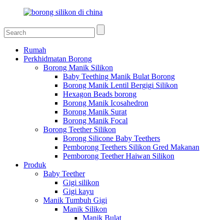
Rumah
Perkhidmatan Borong
Borong Manik Silikon
Baby Teething Manik Bulat Borong
Borong Manik Lentil Bergigi Silikon
Hexagon Beads borong
Borong Manik Icosahedron
Borong Manik Surat
Borong Manik Focal
Borong Teether Silikon
Borong Silicone Baby Teethers
Pemborong Teethers Silikon Gred Makanan
Pemborong Teether Haiwan Silikon
Produk
Baby Teether
Gigi silikon
Gigi kayu
Manik Tumbuh Gigi
Manik Silikon
Manik Bulat