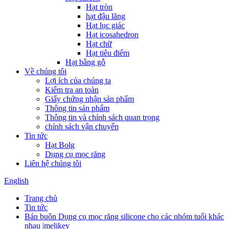
Hạt tròn
hạt đậu lăng
Hạt lục giác
Hạt icosahedron
Hạt chữ
Hạt tiêu điểm
Hạt bằng gỗ
Về chúng tôi
Lợi ích của chúng ta
Kiểm tra an toàn
Giấy chứng nhận sản phẩm
Thông tin sản phẩm
Thông tin và chính sách quan trọng
chính sách vận chuyển
Tin tức
Hạt Bolg
Dụng cụ mọc răng
Liên hệ chúng tôi
English
Trang chủ
Tin tức
Bán buôn Dụng cụ mọc răng silicone cho các nhóm tuổi khác
nhau |melikey