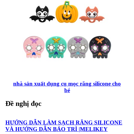
nhà sản xuất dụng cụ mọc răng silicone cho
bé
Đề nghị đọc
HƯỚNG DẪN LÀM SẠCH RĂNG SILICONE
VÀ HƯỚNG DẪN BẢO TRÌ |MELIKEY