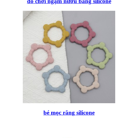
đồ chơi ngậm nướu bằng silicone
bé mọc răng silicone