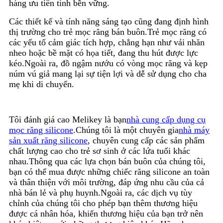
hàng ưu tiên tính bền vững.
Các thiết kế và tính năng sáng tạo cũng đang định hình
thị trường cho trẻ mọc răng bán buôn.Trẻ mọc răng có
các yếu tố cảm giác tích hợp, chẳng hạn như vải nhăn
nheo hoặc bề mặt có họa tiết, đang thu hút được lực
kéo.Ngoài ra, đồ ngậm nướu có vòng mọc răng và kẹp
núm vú giả mang lại sự tiện lợi và dễ sử dụng cho cha
mẹ khi di chuyển.
Tôi đánh giá cao Melikey là bạn
nhà cung cấp dụng cụ
mọc răng silicone
.Chúng tôi là một chuyên gia
nhà máy
sản xuất răng silicone
, chuyên cung cấp các sản phẩm
chất lượng cao cho trẻ sơ sinh ở các lứa tuổi khác
nhau.Thông qua các lựa chọn bán buôn của chúng tôi,
bạn có thể mua được những chiếc răng silicone an toàn
và thân thiện với môi trường, đáp ứng nhu cầu của cả
nhà bán lẻ và phụ huynh.Ngoài ra, các dịch vụ tùy
chỉnh của chúng tôi cho phép bạn thêm thương hiệu
được cá nhân hóa, khiến thương hiệu của bạn trở nên