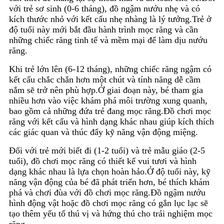
với trẻ sơ sinh (0-6 tháng), đồ ngậm nướu nhẹ và có
kích thước nhỏ với kết cấu nhẹ nhàng là lý tưởng.Trẻ ở
độ tuổi này mới bắt đầu hành trình mọc răng và cần
những chiếc răng tinh tế và mềm mại để làm dịu nướu
răng.
Khi trẻ lớn lên (6-12 tháng), những chiếc răng ngậm có
kết cấu chắc chắn hơn một chút và tính năng dễ cầm
nắm sẽ trở nên phù hợp.Ở giai đoạn này, bé tham gia
nhiều hơn vào việc khám phá môi trường xung quanh,
bao gồm cả những đứa trẻ đang mọc răng.Đồ chơi mọc
răng với kết cấu và hình dạng khác nhau giúp kích thích
các giác quan và thúc đẩy kỹ năng vận động miệng.
Đối với trẻ mới biết đi (1-2 tuổi) và trẻ mẫu giáo (2-5
tuổi), đồ chơi mọc răng có thiết kế vui tươi và hình
dạng khác nhau là lựa chọn hoàn hảo.Ở độ tuổi này, kỹ
năng vận động của bé đã phát triển hơn, bé thích khám
phá và chơi đùa với đồ chơi mọc răng.Đồ ngậm nướu
hình động vật hoặc đồ chơi mọc răng có gắn lục lạc sẽ
tạo thêm yếu tố thú vị và hứng thú cho trải nghiệm mọc
răng.