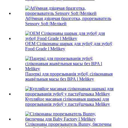
Аб'ёмная дзіцячая бразготка, прорезыватель
Sensory Soft |Мелікей
OEM Сіліконавы шарык для зубоў для зубоў
Food Grade l Melikey
Пацеркі для прорезыванія зубоў, сіліконавыя
жывёльныя масы без BPA l Melikey
Купляйце масавыя сіліконавыя шарыкі для
прорезыванія зубоў у пастаўшчыка Melikey
Сіліконавы прорезыватель Bunny, бяспечны