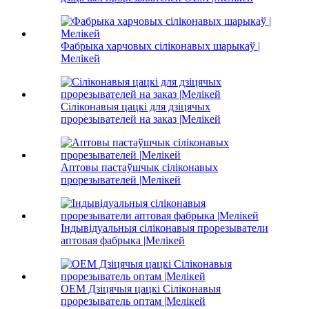
Фабрыка харчовых сіліконавых шарыкаў |
Мелікей
Сіліконавыя цацкі для дзіцячых
прорезывателей на заказ |Мелікей
Аптовы пастаўшчык сіліконавых
прорезывателей |Мелікей
Індывідуальныя сіліконавыя прорезыватели
аптовая фабрыка |Мелікей
OEM Дзіцячыя цацкі Сіліконавыя
прорезыватель оптам |Мелікей