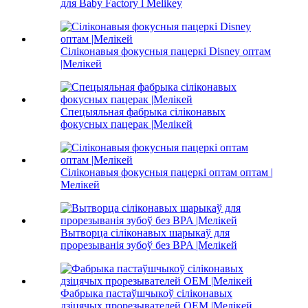
для Baby Factory l Melikey
Сіліконавыя фокусныя пацеркі Disney оптам
|Мелікей
Спецыяльная фабрыка сіліконавых
фокусных пацерак |Мелікей
Сіліконавыя фокусныя пацеркі оптам оптам |
Мелікей
Вытворца сіліконавых шарыкаў для
прорезыванія зубоў без BPA |Мелікей
Фабрыка пастаўшчыкоў сіліконавых
дзіцячых прорезывателей OEM |Мелікей