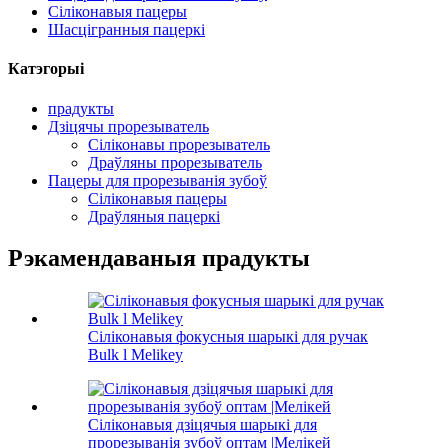
Сіліконавыя пацеры
Шасцігранныя пацеркі
Катэгорыі
прадукты
Дзіцячы прорезыватель
Сіліконавы прорезыватель
Драўляны прорезыватель
Пацеры для прорезыванія зубоў
Сіліконавыя пацеры
Драўляныя пацеркі
Рэкамендаваныя прадукты
Сіліконавыя фокусныя шарыкі для ручак
Bulk l Melikey
Сіліконавыя дзіцячыя шарыкі для
прорезыванія зубоў оптам |Мелікей