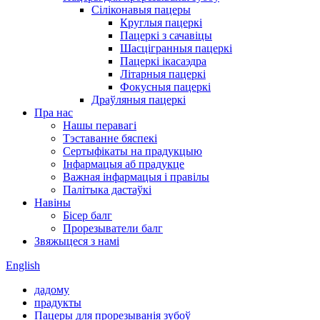
Сіліконавыя пацеры
Круглыя ​​пацеркі
Пацеркі з сачавіцы
Шасцігранныя пацеркі
Пацеркі ікасаэдра
Літарныя пацеркі
Фокусныя пацеркі
Драўляныя пацеркі
Пра нас
Нашы перавагі
Тэставанне бяспекі
Сертыфікаты на прадукцыю
Інфармацыя аб прадукце
Важная інфармацыя і правілы
Палітыка дастаўкі
Навіны
Бісер балг
Прорезыватели балг
Звяжыцеся з намі
English
дадому
прадукты
Пацеры для прорезыванія зубоў