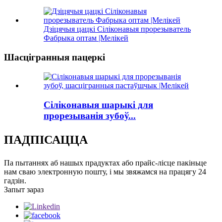
Дзіцячыя цацкі Сіліконавыя прорезыватель
Фабрыка оптам |Мелікей
Шасцігранныя пацеркі
Сіліконавыя шарыкі для
прорезыванія зубоў...
ПАДПІСАЦЦА
Па пытаннях аб нашых прадуктах або прайс-лісце пакіньце
нам сваю электронную пошту, і мы звяжамся на працягу 24
гадзін.
Запыт зараз