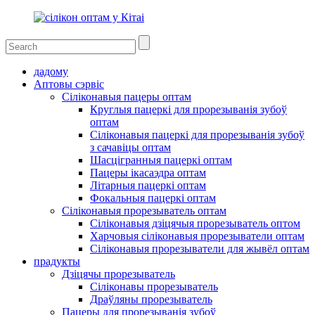
дадому
Аптовы сэрвіс
Сіліконавыя пацеры оптам
Круглыя ​​пацеркі для прорезыванія зубоў
оптам
Сіліконавыя пацеркі для прорезыванія зубоў
з сачавіцы оптам
Шасцігранныя пацеркі оптам
Пацеры ікасаэдра оптам
Літарныя пацеркі оптам
Фокальныя пацеркі оптам
Сіліконавыя прорезыватель оптам
Сіліконавыя дзіцячыя прорезыватель оптом
Харчовыя сіліконавыя прорезыватели оптам
Сіліконавыя прорезыватели для жывёл оптам
прадукты
Дзіцячы прорезыватель
Сіліконавы прорезыватель
Драўляны прорезыватель
Пацеры для прорезыванія зубоў