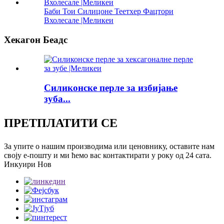
Баби Тои Силицоне Теетхер Фацтори
Вхолесале |Меликеи
Хекагон Беадс
Силиконске перле за избијање
зуба...
ПРЕТПЛАТИТИ СЕ
За упите о нашим производима или ценовнику, оставите нам
своју е-пошту и ми ћемо вас контактирати у року од 24 сата.
Инкуири Нов