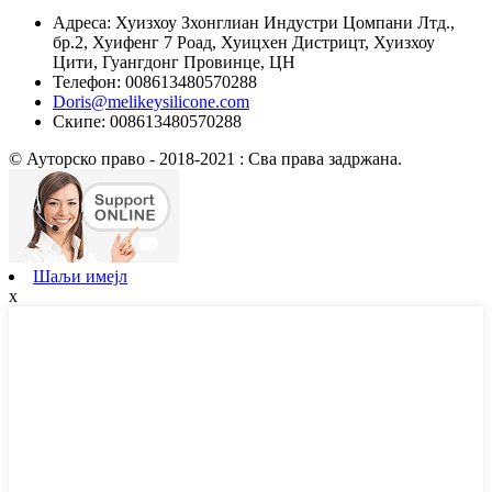
Адреса: Хуизхоу Зхонглиан Индустри Цомпани Лтд.,
бр.2, Хуифенг 7 Роад, Хуицхен Дистрицт, Хуизхоу
Цити, Гуангдонг Провинце, ЦН
Телефон: 008613480570288
Doris@melikeysilicone.com
Скипе: 008613480570288
© Ауторско право - 2018-2021 : Сва права задржана.
Шаљи имејл
x