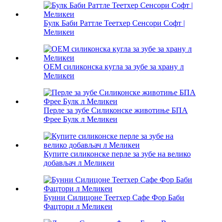
Булк Баби Раттле Теетхер Сенсори Софт |
Меликеи
ОЕМ силиконска кугла за зубе за храну л
Меликеи
Перле за зубе Силиконске животиње БПА
Фрее Булк л Меликеи
Купите силиконске перле за зубе на велико
добављач л Меликеи
Бунни Силицоне Теетхер Сафе Фор Баби
Фацтори л Меликеи