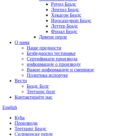
Роунд Беадс
Лентил Беадс
Хекагон Беадс
Ицосахедрон Беадс
Леттер Беадс
Фоцал Беадс
Дрвене перле
О нама
Наше предности
Безбедносно тестирање
Сертификати производа
информације о производу
Важне информације и смернице
Политика испоруке
Вести
Беадс Болг
Теетхерс болг
Контактирајте нас
English
Кућа
Производи
Теетхинг Беадс
Силиконске перле