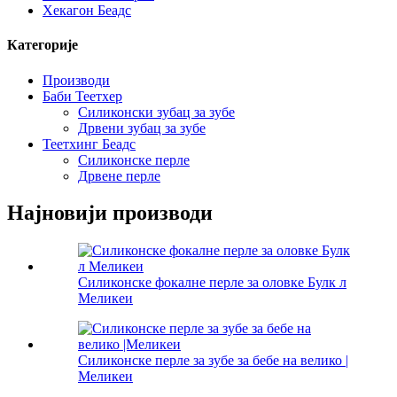
Хекагон Беадс
Категорије
Производи
Баби Теетхер
Силиконски зубац за зубе
Дрвени зубац за зубе
Теетхинг Беадс
Силиконске перле
Дрвене перле
Најновији производи
Силиконске фокалне перле за оловке Булк л
Меликеи
Силиконске перле за зубе за бебе на велико |
Меликеи