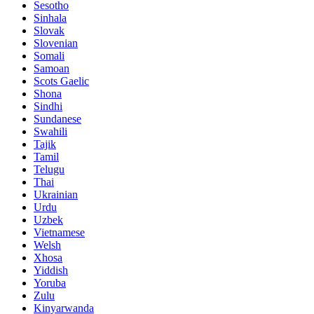
Sesotho
Sinhala
Slovak
Slovenian
Somali
Samoan
Scots Gaelic
Shona
Sindhi
Sundanese
Swahili
Tajik
Tamil
Telugu
Thai
Ukrainian
Urdu
Uzbek
Vietnamese
Welsh
Xhosa
Yiddish
Yoruba
Zulu
Kinyarwanda