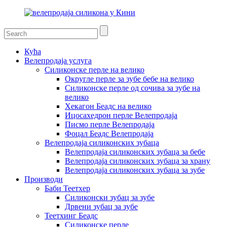
Кућа
Велепродаја услуга
Силиконске перле на велико
Округле перле за зубе бебе на велико
Силиконске перле од сочива за зубе на
велико
Хекагон Беадс на велико
Ицосахедрон перле Велепродаја
Писмо перле Велепродаја
Фоцал Беадс Велепродаја
Велепродаја силиконских зубаца
Велепродаја силиконских зубаца за бебе
Велепродаја силиконских зубаца за храну
Велепродаја силиконских зубаца за зубе
Производи
Баби Теетхер
Силиконски зубац за зубе
Дрвени зубац за зубе
Теетхинг Беадс
Силиконске перле