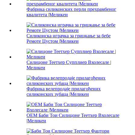
Фабрика силиконских перли прехрамбеног
квалитета |Меликеи
Силиконска играчка за грицкање за бебе
Ремоте Цустом |Меликеи
Силицоне Теетхер Супплиер Вхолесале |
Меликеи
Фабрика велепродаје прилагођених
силиконских зубаца |Меликеи
ОЕМ Баби Тои Силицоне Теетхер Вхолесале
|Меликеи