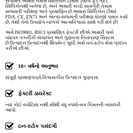
સલામત.અમારા તમામ સિલિકોન ટીથર્સ 100% ફૂડ ગ્રેડ
સિલિકોનથી બનેલા છે, અને અમારી કાચી સામગ્રી તમામ
સલામતી પરીક્ષણ અને પ્રમાણિત છે.અમારા સિલિકોન ટીથરે
FDA, CE, EN71 અને અન્ય સલામતી પરીક્ષણ ધોરણો પસાર કર્યા
છે, તેથી તેનો ઉપયોગ બાળકો આત્મવિશ્વાસ સાથે કરી શકે છે!
અમે ISO9001, BSCI પ્રમાણિત ફેક્ટરી છીએ.અમારી પાસે
વ્યાપક તકનીકી સંચાલન અને ગુણવત્તા નિયંત્રણ સિસ્ટમ
છે.ઉત્પાદન ઉત્પાદનથી શિપમેન્ટ સુધી.અમે વન-સ્ટોપ સેવા પ્રદાન
કરીએ છીએ.
10+ વર્ષનો અનુભવ
સંપૂર્ણ પ્રમાણપત્રો.વિશ્વસનીય ઉત્પાદન ગુણવત્તા.
ફેક્ટરી ડાયરેક્ટ
ત્યાં કોઈ વચેટિયા નથી.સૌથી વધુ સ્પર્ધાત્મક કિંમતની બાંયધરી
આપો.
ઇન-સ્ટોક પસંદગી