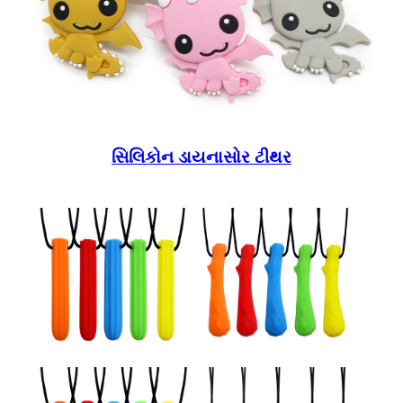
સિલિકોન ડાયનાસોર ટીથર