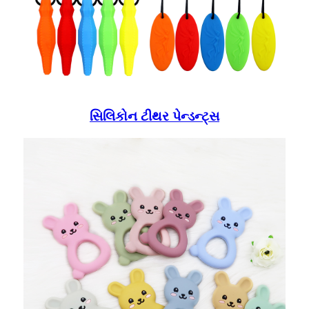
સિલિકોન ટીથર પેન્ડન્ટ્સ