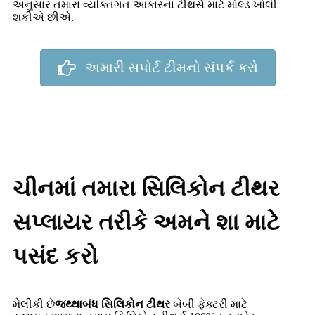
અનુસાર તમારા વ્યક્તિગત આકારના ટીથર્સ માટે મોલ્ડ ખોલી
શકીએ છીએ.
અમારી સપોર્ટ ટીમનો સંપર્ક કરો
ચીનમાં તમારા સિલિકોન ટીથર
સપ્લાયર તરીકે અમને શા માટે
પસંદ કરો
મેલીકી છે
જથ્થાબંધ સિલિકોન ટીથર
બેબી ફેક્ટરી માટે