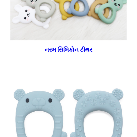
નરમ સિલિકોન ટીથર