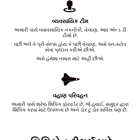
વ્યવસાયિક ટીમ
અમારી પાસે વ્યાવસાયિક તકનીકી, વેચાણ, આર એન્ડ ડી
ટીમો છે.
પછી ભલે તે પ્રી-સેલ્સ હોય કે પછી વેચાણ, અમે વન-સ્ટોપ
સેવા પ્રદાન કરીએ છીએ.
અમે હંમેશા તમારા માટે અહીં છીએ.
વહાણ પરિવહન
અમારી પાસે શ્રેષ્ઠ શિપિંગ ફોરવર્ડર છે, જે હવાઈ, સમુદ્ર દ્વારા
શિપિંગ કરવા માટે ઉપલબ્ધ છે અને ડોર ટુ ડોર સર્વિસ પણ છે.