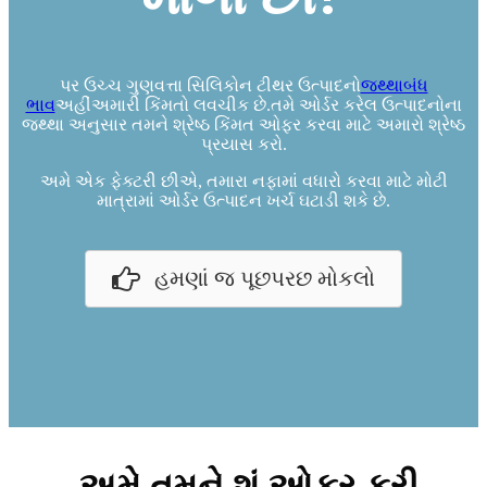
પર ઉચ્ચ ગુણવત્તા સિલિકોન ટીથર ઉત્પાદનો
જથ્થાબંધ
ભાવ
અહીંઅમારી કિંમતો લવચીક છે.તમે ઓર્ડર કરેલ ઉત્પાદનોના
જથ્થા અનુસાર તમને શ્રેષ્ઠ કિંમત ઓફર કરવા માટે અમારો શ્રેષ્ઠ
પ્રયાસ કરો.
અમે એક ફેક્ટરી છીએ, તમારા નફામાં વધારો કરવા માટે મોટી
માત્રામાં ઓર્ડર ઉત્પાદન ખર્ચ ઘટાડી શકે છે.
હમણાં જ પૂછપરછ મોકલો
અમે તમને શું ઓફર કરી