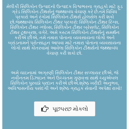
મેલીકી સિલિકોન ઉત્પાદનો ઉત્પાદક વિશ્વભરના ગ્રાહકો માટે ફૂડ
ગ્રેડ સિલિકોન ટીથર્સનું જથ્થાબંધ વેચાણ કરે છે.તમે વિવિધ
પ્રકારો અને રંગોમાં સિલિકોન ટીથર્સ હોલસેલ કરી શકો
છો.જથ્થાબંધ સિલિકોન ટીથર પ્રકારો: સિલિકોન ટીથર રિંગ્સ,
સિલિકોન ટીથર ગ્લોવ્સ, સિલિકોન ટીથર બ્રેસલેટ, સિલિકોન
ટીથર ટૂથબ્રશ, વગેરે. અમે કસ્ટમ સિલિકોન ટીથર્સનું સમર્થન
કરીએ છીએ, તમે તમારા પોતાના વ્યવસાયના લોગો અને
બ્રાંડનામને પ્રોત્સાહન આપવા માટે તમારા પોતાના વ્યવસાયના
લોગો સાથે કોતરવામાં આવેલા સિલિકોન ટીથર્સનો જથ્થાબંધ
વેચાણ કરી શકો છો.
અમે ચાઇનામાં અગ્રણી સિલિકોન ટીથર સપ્લાયર છીએ, જે
નવીનતમ ડિઝાઇન અને ઉચ્ચતમ ગુણવત્તા સાથે ચ્યુએબલ
સિલિકોન પુરવઠો પ્રદાન કરીએ છીએ.શ્રેષ્ઠ ખરીદી અનુભવ,
અવિશ્વસનીય પસંદગી અને શ્રેષ્ઠ ગ્રાહક સેવાની અપેક્ષા રાખો!
પૂછપરછ મોકલો