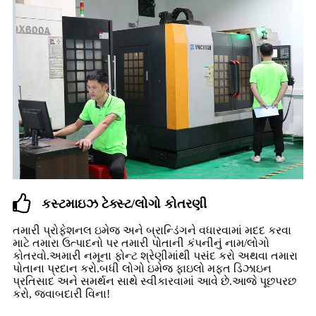
કસ્ટમાઇઝ ટેક્સ્ટ/લોગો કોતરણી
તમારી પ્રોફેશનલ ઇમેજ અને બ્રાન્ડિંગને વધારવામાં મદદ કરવા
માટે તમારા ઉત્પાદનો પર તમારી પોતાની કંપનીનું નામ/લોગો
કોતરવો.અમારી નમૂના ફોન્ટ શ્રેણીમાંથી પસંદ કરો અથવા તમારા
પોતાના પ્રદાન કરો.બધી લોગો ઇમેજ ફાઇલો મફત ડિઝાઇન
પ્રતિસાદ અને સમર્થન સાથે સ્વીકારવામાં આવે છે.આજે પૂછપરછ
કરો, જવાબદારી વિના!