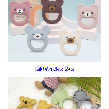
સિલિકોન ટીથર રિંગ્સ