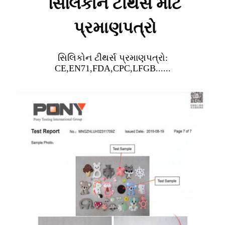
સિલિકોન ટીથર્સ માટે
પ્રમાણપત્રો
સિલિકોન ટીથર્સ પ્રમાણપત્રો:
CE,EN71,FDA,CPC,LFGB......