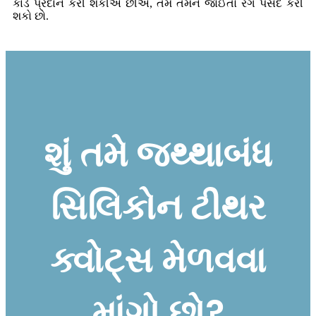
કાર્ડ પ્રદાન કરી શકીએ છીએ, તમે તમને જોઈતો રંગ પસંદ કરી
શકો છો.
શું તમે જથ્થાબંધ
સિલિકોન ટીથર
ક્વોટ્સ મેળવવા
માંગો છો?