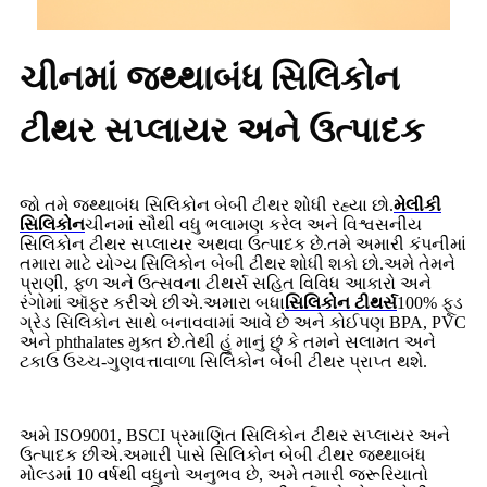
ચીનમાં જથ્થાબંધ સિલિકોન
ટીથર સપ્લાયર અને ઉત્પાદક
જો તમે જથ્થાબંધ સિલિકોન બેબી ટીથર શોધી રહ્યા છો.
મેલીકી
સિલિકોન
ચીનમાં સૌથી વધુ ભલામણ કરેલ અને વિશ્વસનીય
સિલિકોન ટીથર સપ્લાયર અથવા ઉત્પાદક છે.તમે અમારી કંપનીમાં
તમારા માટે યોગ્ય સિલિકોન બેબી ટીથર શોધી શકો છો.અમે તેમને
પ્રાણી, ફળ અને ઉત્સવના ટીથર્સ સહિત વિવિધ આકારો અને
રંગોમાં ઑફર કરીએ છીએ.અમારા બધા
સિલિકોન ટીથર્સ
100% ફૂડ
ગ્રેડ સિલિકોન સાથે બનાવવામાં આવે છે અને કોઈપણ BPA, PVC
અને phthalates મુક્ત છે.તેથી હું માનું છું કે તમને સલામત અને
ટકાઉ ઉચ્ચ-ગુણવત્તાવાળા સિલિકોન બેબી ટીથર પ્રાપ્ત થશે.
અમે ISO9001, BSCI પ્રમાણિત સિલિકોન ટીથર સપ્લાયર અને
ઉત્પાદક છીએ.અમારી પાસે સિલિકોન બેબી ટીથર જથ્થાબંધ
મોલ્ડમાં 10 વર્ષથી વધુનો અનુભવ છે, અમે તમારી જરૂરિયાતો