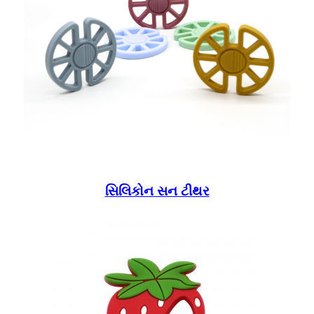
સિલિકોન સન ટીથર