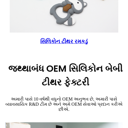
સિલિકોન ટીથર રમકડું
જથ્થાબંધ OEM સિલિકોન બેબી
ટીથર ફેક્ટરી
અમારી પાસે 10 વર્ષથી વધુનો OEM અનુભવ છે, અમારી પાસે
વ્યાવસાયિક R&D ટીમ છે અને અમે OEM સેવાઓ પ્રદાન કરીએ
છીએ.