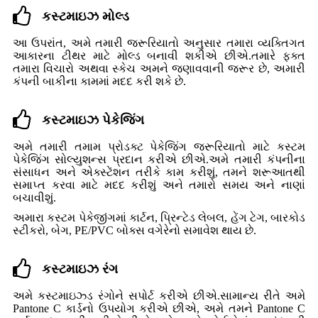
કસ્ટમાઇઝ મોલ્ડ
આ ઉપરાંત, અમે તમારી જરૂરિયાતો અનુસાર તમારા વ્યક્તિગત
આકારના ટીથર માટે મોલ્ડ બનાવી શકીએ છીએ.તમારે ફક્ત
તમારા વિચારો અથવા સ્કેચ અમને જણાવવાની જરૂર છે, અમારી
કંપની બાકીના કામમાં મદદ કરી શકે છે.
કસ્ટમાઇઝ પેકેજિંગ
અમે તમારી તમામ પ્રોડક્ટ પેકેજિંગ જરૂરિયાતો માટે કસ્ટમ
પેકેજિંગ સોલ્યુશન્સ પ્રદાન કરીએ છીએ.અમે તમારી કંપનીના
સંસાધન અને એક્સ્ટેંશન તરીકે કામ કરીશું, તમને શરૂઆતથી
સમાપ્ત કરવા માટે મદદ કરીશું અને તમારો સમય અને નાણાં
બચાવીશું.
અમારા કસ્ટમ પેકેજીંગમાં કાર્ટન, પ્રિન્ટેડ લેબલ, હેંગ ટેગ, બારકોડ
સ્ટીકરો, બેગ, PE/PVC બોક્સ વગેરેનો સમાવેશ થાય છે.
કસ્ટમાઇઝ રંગ
અમે કસ્ટમાઇઝ્ડ રંગોને સપોર્ટ કરીએ છીએ.સામાન્ય રીતે અમે
Pantone C કાર્ડનો ઉપયોગ કરીએ છીએ, અમે તમને Pantone C