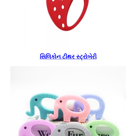
સિલિકોન ટીથર સ્ટ્રોબેરી