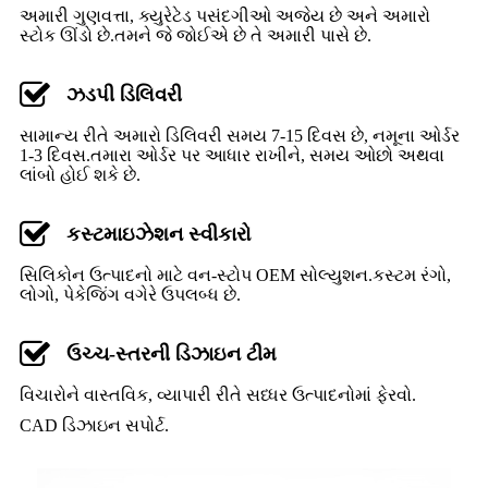
અમારી ગુણવત્તા, ક્યુરેટેડ પસંદગીઓ અજેય છે અને અમારો
સ્ટોક ઊંડો છે.તમને જે જોઈએ છે તે અમારી પાસે છે.
ઝડપી ડિલિવરી
સામાન્ય રીતે અમારો ડિલિવરી સમય 7-15 દિવસ છે, નમૂના ઓર્ડર
1-3 દિવસ.તમારા ઓર્ડર પર આધાર રાખીને, સમય ઓછો અથવા
લાંબો હોઈ શકે છે.
કસ્ટમાઇઝેશન સ્વીકારો
સિલિકોન ઉત્પાદનો માટે વન-સ્ટોપ OEM સોલ્યુશન.
કસ્ટમ રંગો,
લોગો, પેકેજિંગ વગેરે ઉપલબ્ધ છે.
ઉચ્ચ-સ્તરની ડિઝાઇન ટીમ
વિચારોને વાસ્તવિક, વ્યાપારી રીતે સધ્ધર ઉત્પાદનોમાં ફેરવો.
CAD ડિઝાઇન સપોર્ટ.