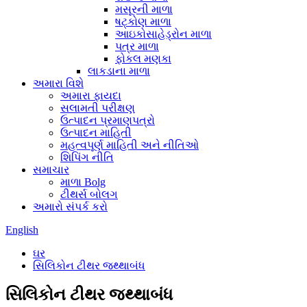
મસૂરની માળા
ષટ્કોણ માળા
આઇકોસાહેડ્રોન માળા
પત્ર માળા
ફોકલ મણકા
લાકડાના માળા
અમારા વિશે
અમારા ફાયદા
સલામતી પરીક્ષણ
ઉત્પાદન પ્રમાણપત્રો
ઉત્પાદન માહિતી
મહત્વપૂર્ણ માહિતી અને નીતિઓ
શિપિંગ નીતિ
સમાચાર
માળા Bolg
ટીથર્સ બોલગ
અમારો સંપર્ક કરો
English
ઘર
સિલિકોન ટીથર જથ્થાબંધ
સિલિકોન ટીથર જથ્થાબંધ