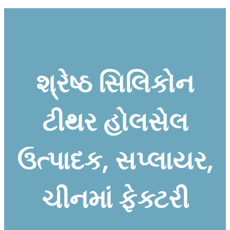
શ્રેષ્ઠ સિલિકોન
ટીથર હોલસેલ
ઉત્પાદક, સપ્લાયર,
ચીનમાં ફેક્ટરી