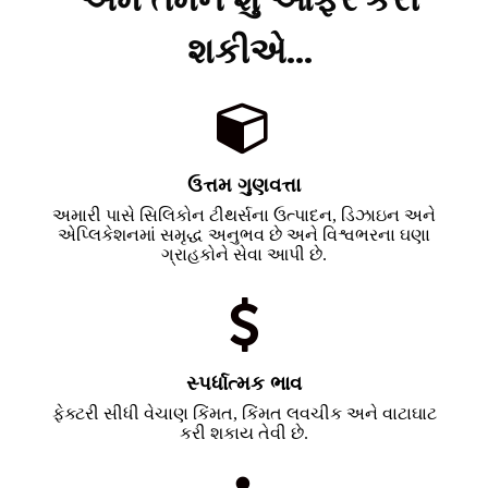
શકીએ...
ઉત્તમ ગુણવત્તા
અમારી પાસે સિલિકોન ટીથર્સના ઉત્પાદન, ડિઝાઇન અને
એપ્લિકેશનમાં સમૃદ્ધ અનુભવ છે અને વિશ્વભરના ઘણા
ગ્રાહકોને સેવા આપી છે.
સ્પર્ધાત્મક ભાવ
ફેક્ટરી સીધી વેચાણ કિંમત, કિંમત લવચીક અને વાટાઘાટ
કરી શકાય તેવી છે.