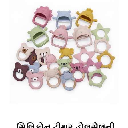
સિલિકોન ટીથર હોલસેલની