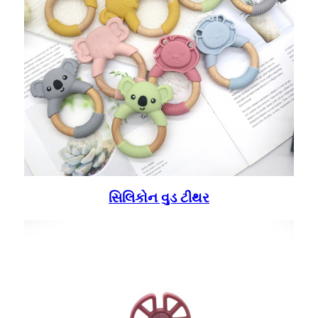
સિલિકોન વુડ ટીથર