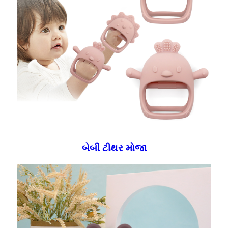
બેબી ટીથર મોજા