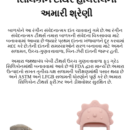
અમારી શ્રેણી
બાળકોને આ રંગીન સંવેદનાત્મક દાંત ચાવવાનું ગમે છે.આ રંગીન
સંવેદનાત્મક ટીથર્સ તમારા બાળકની સંવેદના વિકસાવવા માટે
બનાવવામાં આવ્યા છે જ્યારે પ્રથમ દાંતના ખંજવાળને દૂર કરવામાં
મદદ કરે છે.તેની દાંતની સમસ્યાઓને સરળ બનાવવા માટે અમને
સલામત, ઉચ્ચ-ગુણવત્તાવાળા, બિન-ઝેરી દાંતની જરૂર હતી.
અમારા જથ્થાબંધ બેબી ટીથર્સ ઉચ્ચ ગુણવત્તાવાળા ફૂડ ગ્રેડ
સિલિકોનમાંથી બનાવવામાં આવે છે જે FDA દ્વારા માન્ય છે.અમારા
ઉત્પાદનો સખત તૃતીય-પક્ષ સલામતી પરીક્ષણમાંથી પસાર થયા છે
અને ASTM અને LFGB સલામતી ધોરણોને પૂર્ણ કરે છે.અમારા
સિલિકોન ટીથર્સ ફ્રીઝર અને ડીશવોશર સુરક્ષિત છે.