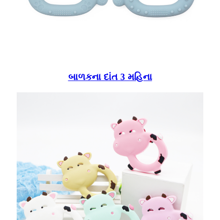
બાળકના દાંત 3 મહિના