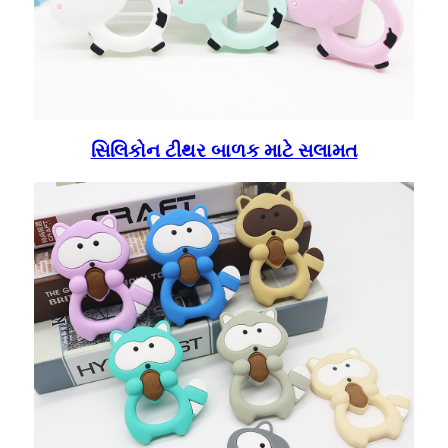
સિલિકોન ટીથર બાળક માટે સલામત