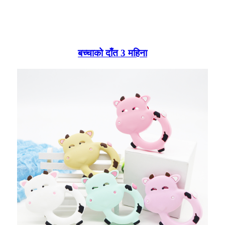
बच्चाको दाँत 3 महिना