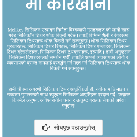
मा कारखाना
Melikey सिलिकन उत्पादन निर्माता विश्वव्यापी ग्राहकहरु को लागी खाद्य
ग्रेड सिलिकॉन टिथर थोक बिक्री गर्दछ।तपाईं विभिन्न शैली र रंगहरूमा
सिलिकन टिथरहरू थोक बिक्री गर्न सक्नुहुन्छ।थोक सिलिकन टिथर
प्रकारहरू: सिलिकन टिथर रिंगहरू, सिलिकन टिथर पन्जाहरू, सिलिकन
टिथर ब्रेसलेटहरू, सिलिकन टिथर टूथब्रसहरू, इत्यादि। हामी अनुकूलन
सिलिकन टिथरहरूलाई समर्थन गर्छौं, तपाईंले आफ्नो व्यवसायको लोगो र
व्यवसायको ब्रान्ड नामलाई प्रवर्द्धन गर्न मद्दत गर्न सिलिकन टिथरहरू थोक
बिक्री गर्न सक्नुहुन्छ।
हामी चीनमा अग्रणी सिलिकन टिथर आपूर्तिकर्ता हौं, नवीनतम डिजाइन र
उच्चतम गुणस्तरको साथ च्युएबल सिलिकन आपूर्तिहरू प्रदान गर्दै।उत्कृष्ट
किनमेल अनुभव, अविश्वसनीय चयन र उत्कृष्ट ग्राहक सेवाको अपेक्षा
गर्नुहोस्!
सोधपुछ पठाउनुहोस्