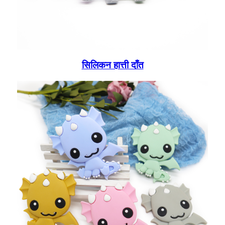
सिलिकन हात्ती दाँत