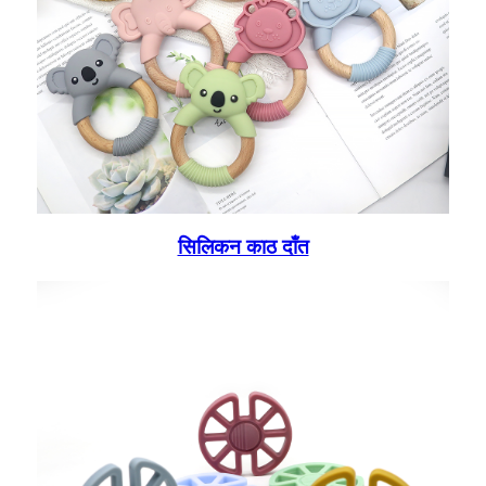
सिलिकन काठ दाँत