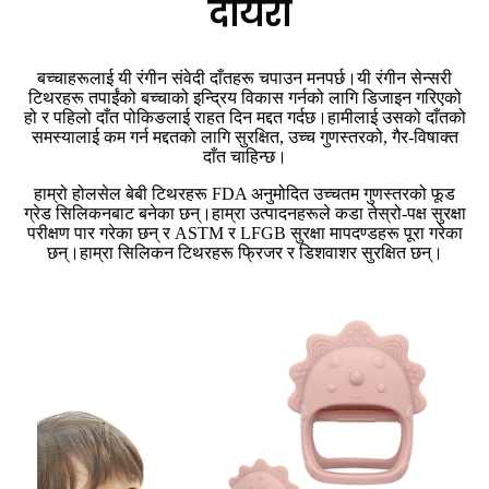
दायरा
बच्चाहरूलाई यी रंगीन संवेदी दाँतहरू चपाउन मनपर्छ।यी रंगीन सेन्सरी
टिथरहरू तपाईंको बच्चाको इन्द्रिय विकास गर्नको लागि डिजाइन गरिएको
हो र पहिलो दाँत पोकिङलाई राहत दिन मद्दत गर्दछ।हामीलाई उसको दाँतको
समस्यालाई कम गर्न मद्दतको लागि सुरक्षित, उच्च गुणस्तरको, गैर-विषाक्त
दाँत चाहिन्छ।
हाम्रो होलसेल बेबी टिथरहरू FDA अनुमोदित उच्चतम गुणस्तरको फूड
ग्रेड सिलिकनबाट बनेका छन्।हाम्रा उत्पादनहरूले कडा तेस्रो-पक्ष सुरक्षा
परीक्षण पार गरेका छन् र ASTM र LFGB सुरक्षा मापदण्डहरू पूरा गरेका
छन्।हाम्रा सिलिकन टिथरहरू फ्रिजर र डिशवाशर सुरक्षित छन्।