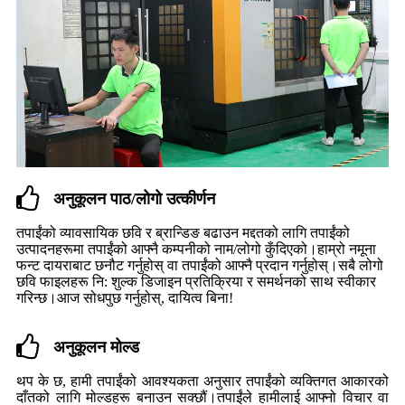
अनुकूलन पाठ/लोगो उत्कीर्णन
तपाईंको व्यावसायिक छवि र ब्रान्डिङ बढाउन मद्दतको लागि तपाईंको
उत्पादनहरूमा तपाईंको आफ्नै कम्पनीको नाम/लोगो कुँदिएको।हाम्रो नमूना
फन्ट दायराबाट छनौट गर्नुहोस् वा तपाईंको आफ्नै प्रदान गर्नुहोस्।सबै लोगो
छवि फाइलहरू नि: शुल्क डिजाइन प्रतिक्रिया र समर्थनको साथ स्वीकार
गरिन्छ।आज सोधपुछ गर्नुहोस्, दायित्व बिना!
अनुकूलन मोल्ड
थप के छ, हामी तपाईंको आवश्यकता अनुसार तपाईंको व्यक्तिगत आकारको
दाँतको लागि मोल्डहरू बनाउन सक्छौं।तपाईंले हामीलाई आफ्नो विचार वा