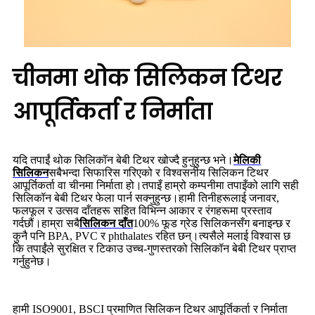
चीनमा थोक सिलिकन टिथर
आपूर्तिकर्ता र निर्माता
यदि तपाईं थोक सिलिकॉन बेबी टिथर खोज्दै हुनुहुन्छ भने।
मेलिकी
सिलिकन
सबैभन्दा सिफारिस गरिएको र विश्वसनीय सिलिकन टिथर
आपूर्तिकर्ता वा चीनमा निर्माता हो।तपाइँ हाम्रो कम्पनीमा तपाइँको लागि सही
सिलिकॉन बेबी टिथर फेला पार्न सक्नुहुन्छ।हामी तिनीहरूलाई जनावर,
फलफूल र उत्सव दाँतहरू सहित विभिन्न आकार र रंगहरूमा प्रस्ताव
गर्दछौं।हाम्रा सबै
सिलिकन दाँत
100% फूड ग्रेड सिलिकनसँग बनाइन्छ र
कुनै पनि BPA, PVC र phthalates रहित छन्।त्यसैले मलाई विश्वास छ
कि तपाईंले सुरक्षित र टिकाउ उच्च-गुणस्तरको सिलिकॉन बेबी टिथर प्राप्त
गर्नुहुनेछ।
हामी ISO9001, BSCI प्रमाणित सिलिकन टिथर आपूर्तिकर्ता र निर्माता