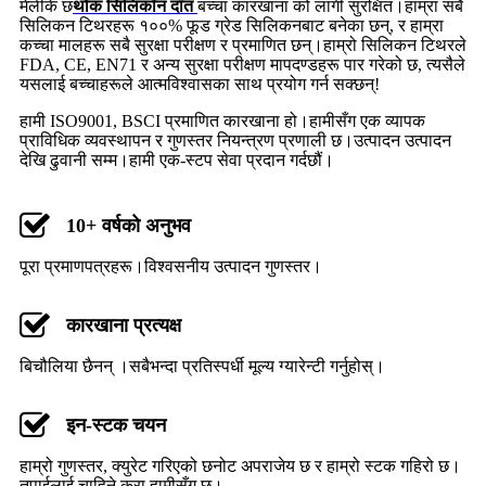
मेलीके छ
थोक सिलिकॉन दाँत
बच्चा कारखाना को लागी सुरक्षित।हाम्रा सबै
सिलिकन टिथरहरू १००% फूड ग्रेड सिलिकनबाट बनेका छन्, र हाम्रा
कच्चा मालहरू सबै सुरक्षा परीक्षण र प्रमाणित छन्।हाम्रो सिलिकन टिथरले
FDA, CE, EN71 र अन्य सुरक्षा परीक्षण मापदण्डहरू पार गरेको छ, त्यसैले
यसलाई बच्चाहरूले आत्मविश्वासका साथ प्रयोग गर्न सक्छन्!
हामी ISO9001, BSCI प्रमाणित कारखाना हो।हामीसँग एक व्यापक
प्राविधिक व्यवस्थापन र गुणस्तर नियन्त्रण प्रणाली छ।उत्पादन उत्पादन
देखि ढुवानी सम्म।हामी एक-स्टप सेवा प्रदान गर्दछौं।
10+ वर्षको अनुभव
पूरा प्रमाणपत्रहरू।विश्वसनीय उत्पादन गुणस्तर।
कारखाना प्रत्यक्ष
बिचौलिया छैनन् ।सबैभन्दा प्रतिस्पर्धी मूल्य ग्यारेन्टी गर्नुहोस्।
इन-स्टक चयन
हाम्रो गुणस्तर, क्युरेट गरिएको छनोट अपराजेय छ र हाम्रो स्टक गहिरो छ।
तपाईलाई चाहिने कुरा हामीसँग छ।