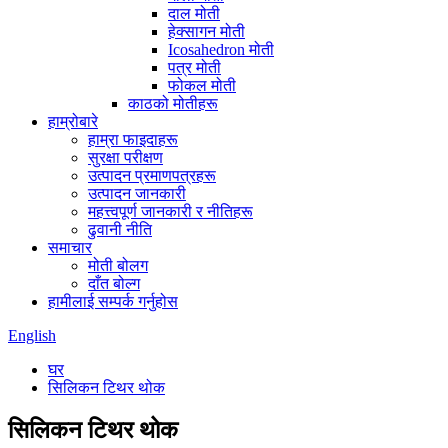
दाल मोती
हेक्सागन मोती
Icosahedron मोती
पत्र मोती
फोकल मोती
काठको मोतीहरू
हाम्रोबारे
हाम्रा फाइदाहरू
सुरक्षा परीक्षण
उत्पादन प्रमाणपत्रहरू
उत्पादन जानकारी
महत्त्वपूर्ण जानकारी र नीतिहरू
ढुवानी नीति
समाचार
मोती बोलग
दाँत बोल्ग
हामीलाई सम्पर्क गर्नुहोस
English
घर
सिलिकन टिथर थोक
सिलिकन टिथर थोक