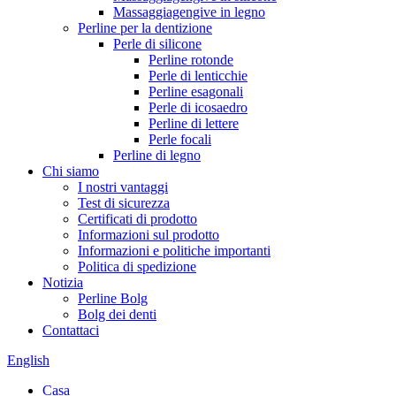
Massaggiagengive in legno
Perline per la dentizione
Perle di silicone
Perline rotonde
Perle di lenticchie
Perline esagonali
Perle di icosaedro
Perline di lettere
Perle focali
Perline di legno
Chi siamo
I nostri vantaggi
Test di sicurezza
Certificati di prodotto
Informazioni sul prodotto
Informazioni e politiche importanti
Politica di spedizione
Notizia
Perline Bolg
Bolg dei denti
Contattaci
English
Casa