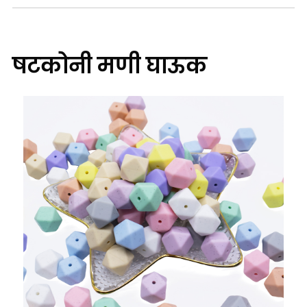
षटकोनी मणी घाऊक