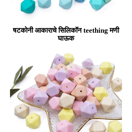
षटकोनी आकाराचे सिलिकॉन teething मणी
घाऊक