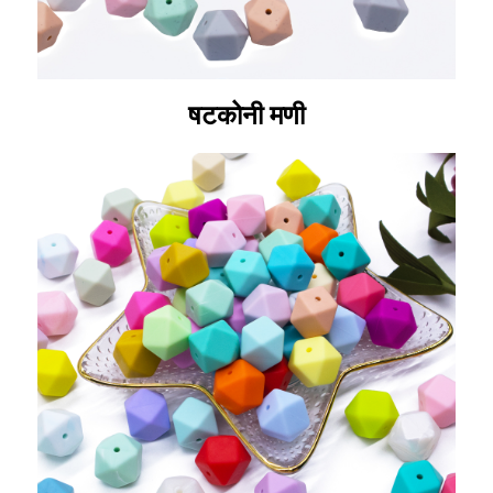
षटकोनी मणी