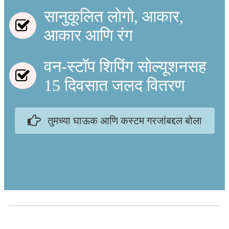
सानुकूलित लोगो, आकार,
आकार आणि रंग
वन-स्टॉप शिपिंग सोल्यूशनसह
15 दिवसात जलद वितरण
तुमच्या घाऊक आणि कस्टम गरजांबद्दल बोला