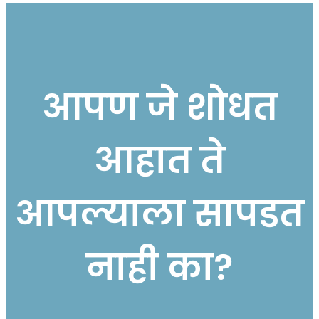
आपण जे शोधत
आहात ते
आपल्याला सापडत
नाही का?