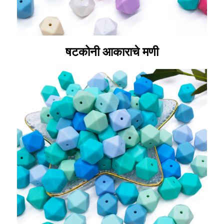
षटकोनी आकाराचे मणी