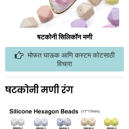
षटकोनी सिलिकॉन मणी
मोफत घाऊक आणि कस्टम कोटसाठी
विचारा
षटकोनी मणी रंग