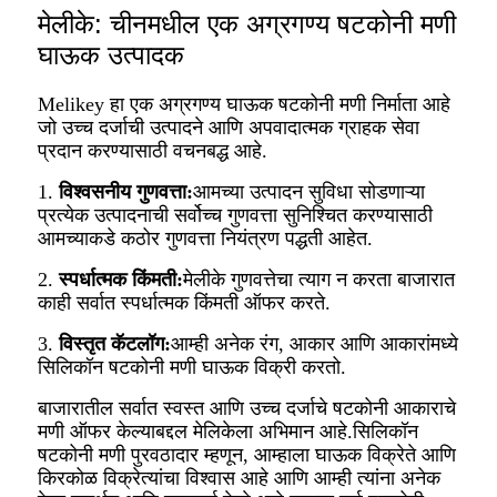
मेलीके: चीनमधील एक अग्रगण्य षटकोनी मणी
घाऊक उत्पादक
Melikey हा एक अग्रगण्य घाऊक षटकोनी मणी निर्माता आहे
जो उच्च दर्जाची उत्पादने आणि अपवादात्मक ग्राहक सेवा
प्रदान करण्यासाठी वचनबद्ध आहे.
1.
विश्वसनीय गुणवत्ता:
आमच्या उत्पादन सुविधा सोडणाऱ्या
प्रत्येक उत्पादनाची सर्वोच्च गुणवत्ता सुनिश्चित करण्यासाठी
आमच्याकडे कठोर गुणवत्ता नियंत्रण पद्धती आहेत.
2.
स्पर्धात्मक किंमती:
मेलीके गुणवत्तेचा त्याग न करता बाजारात
काही सर्वात स्पर्धात्मक किंमती ऑफर करते.
3.
विस्तृत कॅटलॉग:
आम्ही अनेक रंग, आकार आणि आकारांमध्ये
सिलिकॉन षटकोनी मणी घाऊक विक्री करतो.
बाजारातील सर्वात स्वस्त आणि उच्च दर्जाचे षटकोनी आकाराचे
मणी ऑफर केल्याबद्दल मेलिकेला अभिमान आहे.सिलिकॉन
षटकोनी मणी पुरवठादार म्हणून, आम्हाला घाऊक विक्रेते आणि
किरकोळ विक्रेत्यांचा विश्वास आहे आणि आम्ही त्यांना अनेक