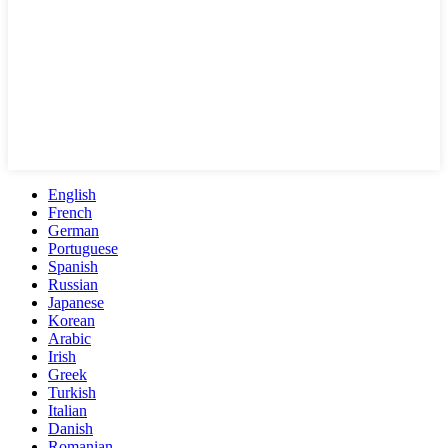
English
French
German
Portuguese
Spanish
Russian
Japanese
Korean
Arabic
Irish
Greek
Turkish
Italian
Danish
Romanian