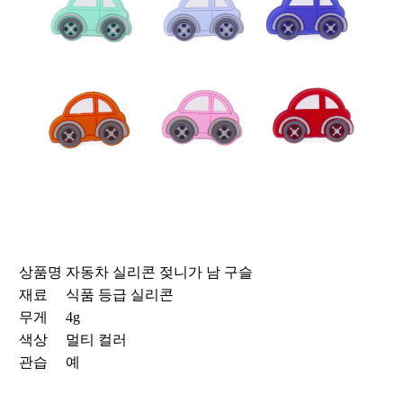
상품명
자동차 실리콘 젖니가 남 구슬
재료
식품 등급 실리콘
무게
4g
색상
멀티 컬러
관습
예