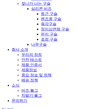
젖니가 나는 구슬
실리콘 비즈
둥근 구슬
렌즈콩 구슬
육각구슬
정이십면체 구슬
편지 구슬
초점 구슬
나무구슬
회사 소개
우리의 장점
안전 테스트
제품 인증서
제품정보
중요 정보 및 정책
배송 정책
소식
비즈 볼그
치발기 볼그
문의하기