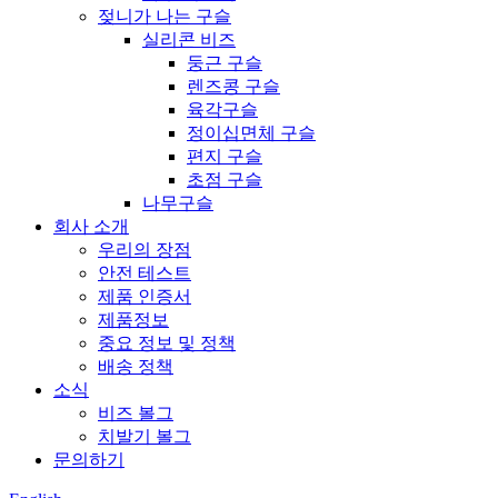
젖니가 나는 구슬
실리콘 비즈
둥근 구슬
렌즈콩 구슬
육각구슬
정이십면체 구슬
편지 구슬
초점 구슬
나무구슬
회사 소개
우리의 장점
안전 테스트
제품 인증서
제품정보
중요 정보 및 정책
배송 정책
소식
비즈 볼그
치발기 볼그
문의하기