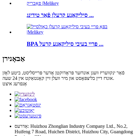
סיליקאָנע קרעלן פֿאַר טידינג ...
BPA פריי בעיבי סיליקאָנע קרעל ...
אַבאָנירן
פֿאַר ינקוועריז וועגן אונדזער פּראָדוקטן אָדער פּרייסליסט, ביטע לאָזן
אונדז דיין בליצפּאָסט און מיר וועלן זיין קאָנטאַקט אין 24 שעה.
אָנפרעג איצט
אַדרעס: Huizhou Zhonglian Industry Company Ltd., No.2,
Huifeng 7 Road, Huichen District, Huizhou City, Guangdong