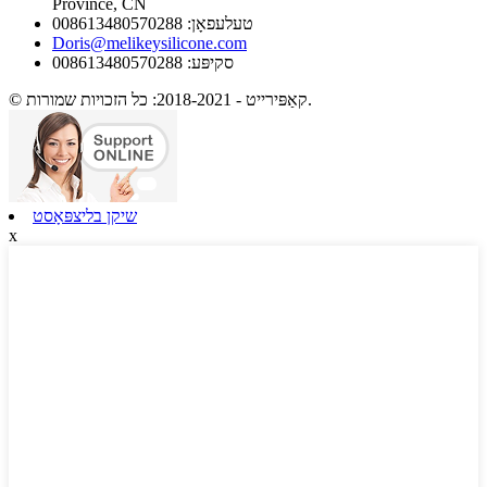
Province, CN
טעלעפאָן: 008613480570288
Doris@melikeysilicone.com
סקיפּע: 008613480570288
© קאַפּירייט - 2018-2021: כל הזכויות שמורות.
שיקן בליצפּאָסט
x