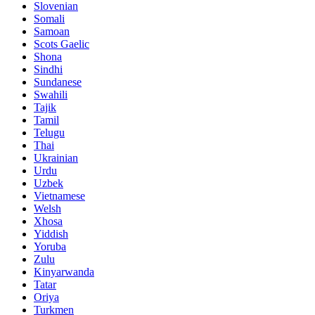
Slovenian
Somali
Samoan
Scots Gaelic
Shona
Sindhi
Sundanese
Swahili
Tajik
Tamil
Telugu
Thai
Ukrainian
Urdu
Uzbek
Vietnamese
Welsh
Xhosa
Yiddish
Yoruba
Zulu
Kinyarwanda
Tatar
Oriya
Turkmen