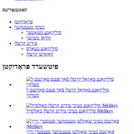
קאַטעגאָריעס
פּראָדוקטן
בעיבי טעעטהער
סיליקאָנע טעאַטער
ווודאַן טעדער
טידינג קרעלן
סיליקאָנע בעאַדס
וואָאָדען קרעלן
פיטשערד פּראָדוקטן
סיליקאָנע פאָקאַל קרעלן פֿאַר פּענס פאַרנעם ל
מעלקיי
סיליקאָנע בעיבי טידינג קרעלן כאָולסייל |Melikey
פאַרנעם בעיבי שאָקלען טעעטהער סענסערי ווייך