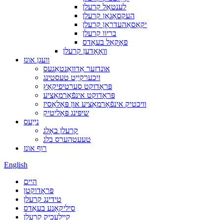
לענטאַל קרעלן
העקסאַגאָן קרעלן
יקאָסאַהעדראָן קרעלן
בריוו קרעלן
פאָקאַל בעאַדס
וואָאָדען קרעלן
וועגן אונז
אונדזער אַדוואַנטאַגעס
זיכערקייַט טעסטינג
פּראָדוקט סערטיפיקאַץ
פּראָדוקט אינפֿאָרמאַציע
וויכטיק אינפֿאָרמאַציע און פּאַלאַסיז
שיפּינג פּאָליטיק
נייַעס
קרעלן באָלג
טעעטהערס בלג
רוף אונז
English
היים
פּראָדוקטן
טידינג קרעלן
סיליקאָנע בעאַדס
קייַלעכיק קרעלן