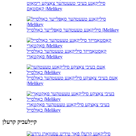
סיליקאָנע בעיבי טעעטהער צאַצקע רימאָוט
קאַסטאַם |Melikey
סיליקאָנע טעעטהער סאַפּלייער כאָולסייל |Melikey
קאַסטאַמייזד סיליקאָנע טעעטהער כאָולסייל
פאַקטאָרי |Melikey
אָעם בעיבי צאַצקע סיליקאָנע טעעטהער כאָולסייל
|Melikey
בעיבי צאַצקע סיליקאָנע טעעטהער פאַקטאָרי
כאָולסייל |Melikey
קייַלעכיק קרעלן