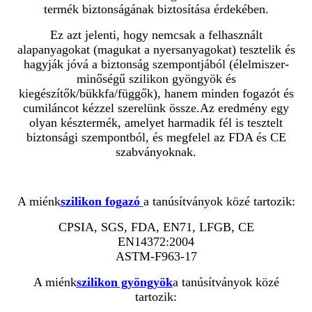
termék biztonságának biztosítása érdekében.
Ez azt jelenti, hogy nemcsak a felhasznált
alapanyagokat (magukat a nyersanyagokat) tesztelik és
hagyják jóvá a biztonság szempontjából (élelmiszer-
minőségű szilikon gyöngyök és
kiegészítők/bükkfa/függők), hanem minden fogazót és
cumiláncot kézzel szerelünk össze.Az eredmény egy
olyan késztermék, amelyet harmadik fél is tesztelt
biztonsági szempontból, és megfelel az FDA és CE
szabványoknak.
A miénk
szilikon fogazó
a tanúsítványok közé tartozik:
CPSIA, SGS, FDA, EN71, LFGB, CE
EN14372:2004
ASTM-F963-17
A miénk
szilikon gyöngyök
a tanúsítványok közé
tartozik: