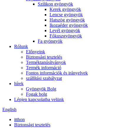
Szilikon gyöngyök
Kerek gyöngyök
Lencse gyöngyök
Hatszög gyöngyök
Ikozaéder gyöngyök
Levél gyöngyök
Fókuszgyöngyök
Fa gyöngyök
Rólunk
Előnyeink
Biztonsági tesztelés
Terméktanúsítványok
Termék információ
Fontos információk és irányelvek
szállítási szabályzat
hírek
Gyöngyök Bolg
Fogak bolg
Lépjen kapcsolatba velünk
English
itthon
Biztonsági tesztelés