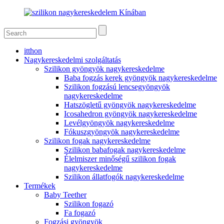
itthon
Nagykereskedelmi szolgáltatás
Szilikon gyöngyök nagykereskedelme
Baba fogzás kerek gyöngyök nagykereskedelme
Szilikon fogzású lencsegyöngyök
nagykereskedelme
Hatszögletű gyöngyök nagykereskedelme
Icosahedron gyöngyök nagykereskedelme
Levélgyöngyök nagykereskedelme
Fókuszgyöngyök nagykereskedelme
Szilikon fogak nagykereskedelme
Szilikon babafogak nagykereskedelme
Élelmiszer minőségű szilikon fogak
nagykereskedelme
Szilikon állatfogók nagykereskedelme
Termékek
Baby Teether
Szilikon fogazó
Fa fogazó
Fogzási gyöngyök