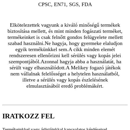
CPSC, EN71, SGS, FDA
Elkötelezettek vagyunk a kiváló minőségű termékek
biztosítása mellett, és mint minden fogászati ​​terméket,
termékeinket is csak felnőtt gondos felügyelete mellett
szabad használni.Ne hagyja, hogy gyermeke elaludjon
egyik termékünkkel sem.A cikk minden elemét
rendszeresen ellenőrizni kell sérülés vagy kopás jelei
szempontjából.Azonnal hagyja abba a használatát, ha
sérült vagy elhasználódott.A Melikey fogazó játékok
nem vállalnak felelősséget a helytelen használatból,
illetve a sérülés vagy kopás észlelésének
elmulasztásából eredő problémákért.
IRATKOZZ FEL
Termékeinkkel vagy árlistáinkkal kapcsolatos kérdéseivel