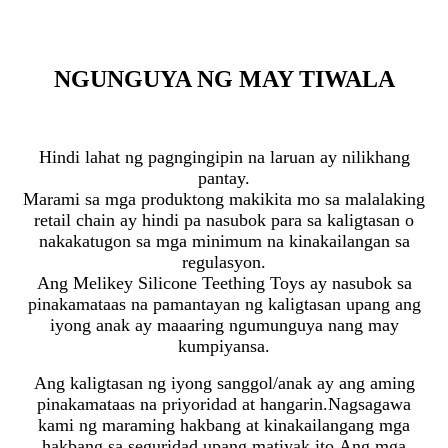
NGUNGUYA NG MAY TIWALA
Hindi lahat ng pagngingipin na laruan ay nilikhang
pantay.
Marami sa mga produktong makikita mo sa malalaking
retail chain ay hindi pa nasubok para sa kaligtasan o
nakakatugon sa mga minimum na kinakailangan sa
regulasyon.
Ang Melikey Silicone Teething Toys ay nasubok sa
pinakamataas na pamantayan ng kaligtasan upang ang
iyong anak ay maaaring ngumunguya nang may
kumpiyansa.
Ang kaligtasan ng iyong sanggol/anak ay ang aming
pinakamataas na priyoridad at hangarin.Nagsagawa
kami ng maraming hakbang at kinakailangang mga
hakbang sa seguridad upang matiyak ito.Ang mga