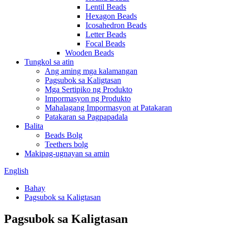
Lentil Beads
Hexagon Beads
Icosahedron Beads
Letter Beads
Focal Beads
Wooden Beads
Tungkol sa atin
Ang aming mga kalamangan
Pagsubok sa Kaligtasan
Mga Sertipiko ng Produkto
Impormasyon ng Produkto
Mahalagang Impormasyon at Patakaran
Patakaran sa Pagpapadala
Balita
Beads Bolg
Teethers bolg
Makipag-ugnayan sa amin
English
Bahay
Pagsubok sa Kaligtasan
Pagsubok sa Kaligtasan