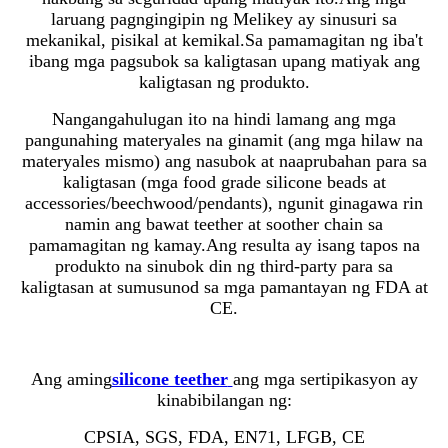
laruang pagngingipin ng Melikey ay sinusuri sa
mekanikal, pisikal at kemikal.Sa pamamagitan ng iba't
ibang mga pagsubok sa kaligtasan upang matiyak ang
kaligtasan ng produkto.
Nangangahulugan ito na hindi lamang ang mga
pangunahing materyales na ginamit (ang mga hilaw na
materyales mismo) ang nasubok at naaprubahan para sa
kaligtasan (mga food grade silicone beads at
accessories/beechwood/pendants), ngunit ginagawa rin
namin ang bawat teether at soother chain sa
pamamagitan ng kamay.Ang resulta ay isang tapos na
produkto na sinubok din ng third-party para sa
kaligtasan at sumusunod sa mga pamantayan ng FDA at
CE.
Ang aming
silicone teether
ang mga sertipikasyon ay
kinabibilangan ng:
CPSIA, SGS, FDA, EN71, LFGB, CE