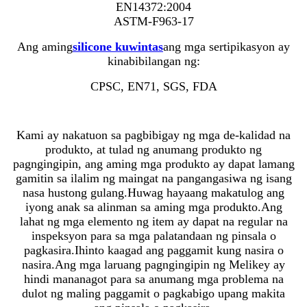
EN14372:2004
ASTM-F963-17
Ang aming
silicone kuwintas
ang mga sertipikasyon ay
kinabibilangan ng:
CPSC, EN71, SGS, FDA
Kami ay nakatuon sa pagbibigay ng mga de-kalidad na
produkto, at tulad ng anumang produkto ng
pagngingipin, ang aming mga produkto ay dapat lamang
gamitin sa ilalim ng maingat na pangangasiwa ng isang
nasa hustong gulang.Huwag hayaang makatulog ang
iyong anak sa alinman sa aming mga produkto.Ang
lahat ng mga elemento ng item ay dapat na regular na
inspeksyon para sa mga palatandaan ng pinsala o
pagkasira.Ihinto kaagad ang paggamit kung nasira o
nasira.Ang mga laruang pagngingipin ng Melikey ay
hindi mananagot para sa anumang mga problema na
dulot ng maling paggamit o pagkabigo upang makita