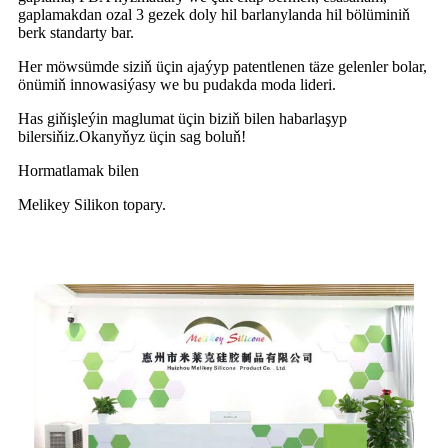
gaplamakdan ozal 3 gezek doly hil barlanylanda hil bölüminiň
berk standarty bar.
Her möwsümde siziň üçin ajaýyp patentlenen täze gelenler bolar,
önümiň innowasiýasy we bu pudakda moda lideri.
Has giňişleýin maglumat üçin biziň bilen habarlaşyp
bilersiňiz.Okanyňyz üçin sag boluň!
Hormatlamak bilen
Melikey Silikon topary.