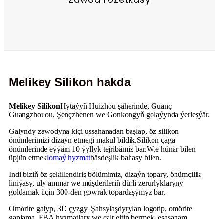
Melikey Silikon hakda
Melikey Silikon
Hytaýyň Huizhou şäherinde, Guanç
Guangzhouou, Şençzhenen we Gonkongyň golaýynda ýerleşýär.
Galyndy zawodyna kiçi ussahanadan başlap, öz silikon
önümlerimizi dizaýn etmegi makul bildik.Silikon çaga
önümlerinde eýýäm 10 ýyllyk tejribämiz bar.W.
e hünär bilen
üpjün etmek
lomaý hyzmat
bäsdeşlik bahasy bilen.
Indi biziň öz şekillendiriş bölümimiz, dizaýn topary, önümçilik
liniýasy, uly ammar we müşderileriň dürli zerurlyklaryny
goldamak üçin 300-den gowrak topardaşymyz bar.
Omörite galyp, 3D çyzgy, Şahsylaşdyrylan logotip, omörite
gaplama, FBA hyzmatlary we çalt eltip bermek, esasanam,