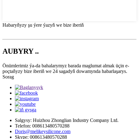
Habaryňyzy şu ýere ýazyň we bize iberiň
AUBYRY ..
Önümlerimiz ýa-da bahalarymyz barada maglumat almak üçin e-
poçtaňyzy bize iberiň we 24 sagadyň dowamynda habarlaşarys.
Sorag
Salgysy: Huizhou Zhonglian Industry Company Ltd.
Telefon: 008613480570288
Doris@melikeysilicone.com
Skype: 008613480570288