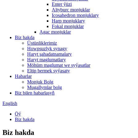
Enter ýüzi
Altyburç monjuklar
Icosahedron monjuklary
Harp monjuklary
Fokal monjuklar
Agaç monjuklar
Biz hakda
Üstünliklerimiz
Howpsuzlyk synagy
Haryt şahadatnamalary
Haryt maglumatlary
Möhüm maglumat we syýasatlar
Eltip bermek syýasaty
Habarlar
Monjuk Bolg
Mugallymlar bolg
Biz bilen habarlaşyň
English
Öý
Biz hakda
Biz hakda