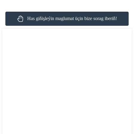
Has giňişleýin maglumat üçin bize sorag iberiň!