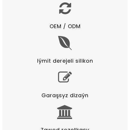
OEM / ODM
Iýmit derejeli silikon
Garaşsyz dizaýn
Zawod rozetkasy