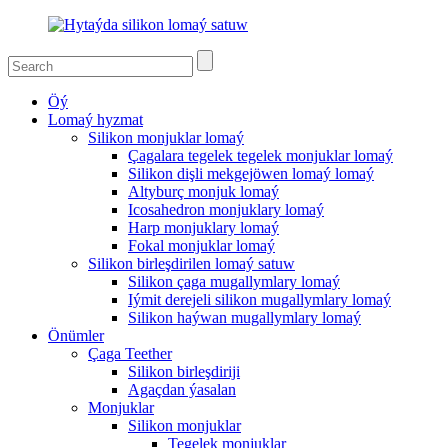
Öý
Lomaý hyzmat
Silikon monjuklar lomaý
Çagalara tegelek tegelek monjuklar lomaý
Silikon dişli mekgejöwen lomaý lomaý
Altyburç monjuk lomaý
Icosahedron monjuklary lomaý
Harp monjuklary lomaý
Fokal monjuklar lomaý
Silikon birleşdirilen lomaý satuw
Silikon çaga mugallymlary lomaý
Iýmit derejeli silikon mugallymlary lomaý
Silikon haýwan mugallymlary lomaý
Önümler
Çaga Teether
Silikon birleşdiriji
Agaçdan ýasalan
Monjuklar
Silikon monjuklar
Tegelek monjuklar