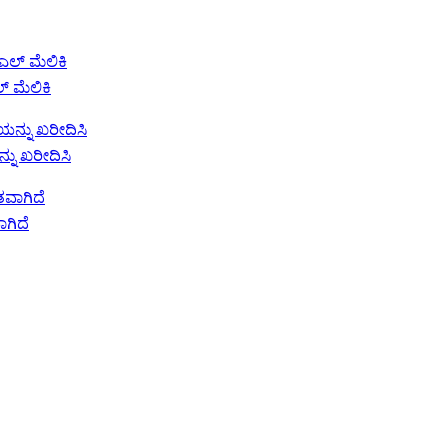
್ ಮೆಲಿಕಿ
್ನು ಖರೀದಿಸಿ
ಾಗಿದೆ