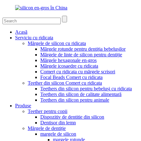
Acasă
Serviciu cu ridicata
Mărgele de silicon cu ridicata
Mărgele rotunde pentru dentiția bebelușilor
Mărgele de linte de silicon pentru dentiție
Mărgele hexagonale en-gros
Mărgele icosaedre cu ridicata
Comerț cu ridicata cu mărgele scrisori
Focal Beads Comert cu ridicata
Teether din silicon Comert cu ridicata
Teethers din silicon pentru bebeluși cu ridicata
Teethers din silicon de calitate alimentară
Teethers din silicon pentru animale
Produse
Teether pentru copii
Dispozitiv de dentitie din silicon
Dentisor din lemn
Mărgele de dentiție
margele de silicon
margele rotunde