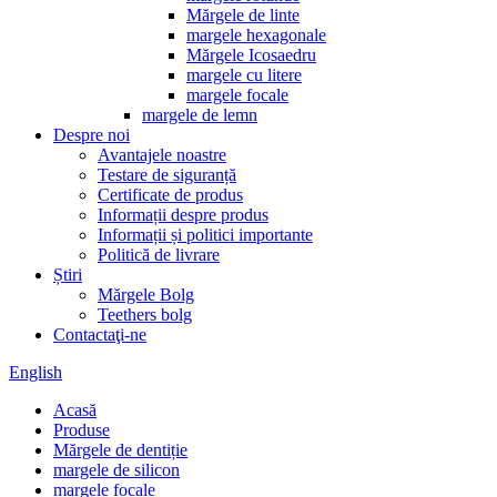
Mărgele de linte
margele hexagonale
Mărgele Icosaedru
margele cu litere
margele focale
margele de lemn
Despre noi
Avantajele noastre
Testare de siguranță
Certificate de produs
Informații despre produs
Informații și politici importante
Politică de livrare
Știri
Mărgele Bolg
Teethers bolg
Contactaţi-ne
English
Acasă
Produse
Mărgele de dentiție
margele de silicon
margele focale