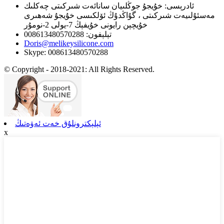
ئادرېسى: خۇيجۇ جوڭلىيان سانائەت شىركىتى چەكلىك
مەسئۇلىيەت شىركىتى ، گۇاڭدۇڭ ئۆلكىسى خۇيجۇ شەھىرى
خۇيچېن رايونى خۇيفېڭ 7-يولى 2-نومۇر
تېلېفون: 008613480570288
Doris@melikeysilicone.com
Skype: 008613480570288
© Copyright - 2018-2021: All Rights Reserved.
ئېلېكترونلۇق خەت ئەۋەتىڭ
x