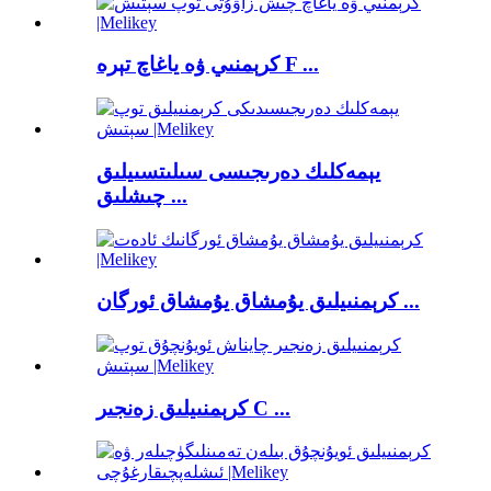
كرېمنىي ۋە ياغاچ تېرە F ...
يېمەكلىك دەرىجىسى سىلىتسىيلىق
چىشلىق ...
كرېمنىيلىق يۇمشاق يۇمشاق ئورگان ...
كرېمنىيلىق زەنجىر C ...