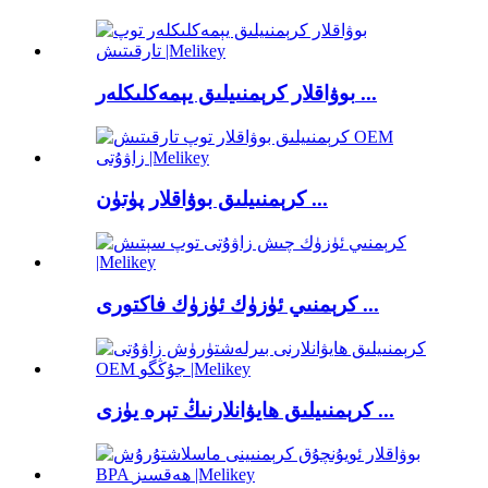
بوۋاقلار كرېمنىيلىق يېمەكلىكلەر ...
كرېمنىيلىق بوۋاقلار پۈتۈن ...
كرېمنىي ئۈزۈك ئۈزۈك فاكتورى ...
كرېمنىيلىق ھايۋانلارنىڭ تېرە يۈزى ...