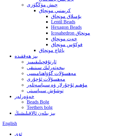
چىش مۈڭگۈزى
كرېمنىي مونچاق
يۇمىلاق مونچاق
Lentil Beads
Hexagon Beads
Icosahedron مونچاق
خەت مونچاق
فوكۇس مونچاق
ياغاچ مونچاق
بىز ھەققىدە
ئارتۇقچىلىقىمىز
بىخەتەرلىك سىنىقى
مەھسۇلات گۇۋاھنامىسى
مەھسۇلات ئۇچۇرى
مۇھىم ئۇچۇرلار ۋە سىياسەتلەر
توشۇش سىياسىتى
خەۋەرلەر
Beads Bolg
Teethers bolg
بىز بىلەن ئالاقىلىشىڭ
English
ئۆي