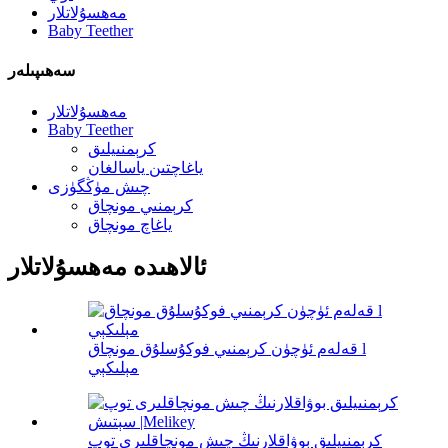
مەھسۇلاتلار
Baby Teether
سەھىپىلەر
مەھسۇلاتلار
Baby Teether
كرېمنىيلىق
ياغاچتىن ياسالغان
چىش مۈڭگۈزى
كرېمنىي مونچاق
ياغاچ مونچاق
ئالاھىدە مەھسۇلاتلار
قەلەم ئۈچۈن كرېمنىي فوكۇسلۇق مونچاق l
مېلىكېي
كرېمنىيلىق بوۋاقلارنىڭ چىش مونچاقلىرى توپ