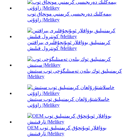
يېمەكلىك دەرىجىسى كرېمنىي مونچاق توپ
زاۋۇتى |Melikey
كرېمنىيلىق بوۋاقلار ئويۇنچۇقلىرى يىراقتىن
كونترول قىلىش |Melikey
كرېمنىيلىق توك بىلەن تەمىنلىگۈچى توپ سېتىش
|Melikey
خاسلاشتۇرۇلغان كرېمنىيلىق توپ سېتىش
زاۋۇتى |Melikey
OEM بوۋاقلار ئويۇنچۇق كرېمنىيلىق توپ
تارقىتىش |Melikey