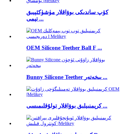
كۆپ ساندىكى بوۋاقلار مۈشۈكئېيىق
تېمى ...
OEM Silicone Teether Ball F ...
Bunny Silicone Teether بىخەتەر ...
كرېمنىيلىق بوۋاقلار تولۇقلىمىسى ...