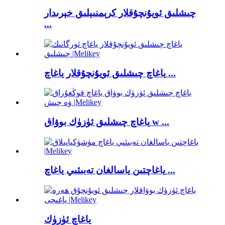
چىشلىق ئويۇنچۇقلار كرېمنىيلىق خېرىدار
...
ياغاچ چىشلىق ئويۇنچۇقلار ياغاچ ...
ياغاچ چىشلىق ئۈزۈك بوۋاق w ...
ياغاچتىن ياسالغان تەبىئىي ياغاچ ...
ياغاچ ئۈزۈك