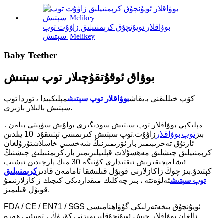
بوۋاقلار ئويۇنچۇق كرېمنىيلىق زاۋۇت توپ
سېتىش |Melikey
Baby Teether
بوۋاق ئوقۇتقۇچىلار توپ سېتىش
كۆپ خىللىقنى بايقاش
بوۋاقلار توپ سېتىش
مېلىكېيدا ، توردا توپ
سېتىش بالىلار بازىرى.
مېلىكېي بوۋاقلار توپ سېتىش سودىگىرى بولۇش سۈپىتى بىلەن ،
بىز
توپ بوۋاقلار
زاۋۇت.توپ سېتىش كىرىمىنىي تېتىتقۇدا 10 يىلدىن
ئارتۇق تەجرىبىمىز بار.ئۆزىمىزنىڭ شەخسىي خاسلاشتۇرۇلغان
كرېمنىيلىق چىشلىق مەھسۇلات قېلىپلىرىمىز بار.كرېمنىيلىق چىشنىڭ
ئىشلەپچىقىرىش ئىقتىدارى كۈنىگە 30 مىڭ پارچىدىن ئېشىپ
كېتىدۇ.بىز چوڭ زاكازلارنى قوبۇل قىلىشقا تامامەن قادىر
كرېمنىيلىق
توپ سېتىش
ئەلۋەتتە ، بىز چەكلىك مىقداردىكى كىچىك زاكازلارنىمۇ
قوبۇل قىلىمىز.
FDA / CE / EN71 / SGS ئويۇنچۇق بىخەتەرلىكى گۇۋاھنامىسى
ئالغان بوۋاقلار چىش ئويۇنچۇقلىرىمىزنى كۆرۈڭ ، تەبىئىي ھەرە