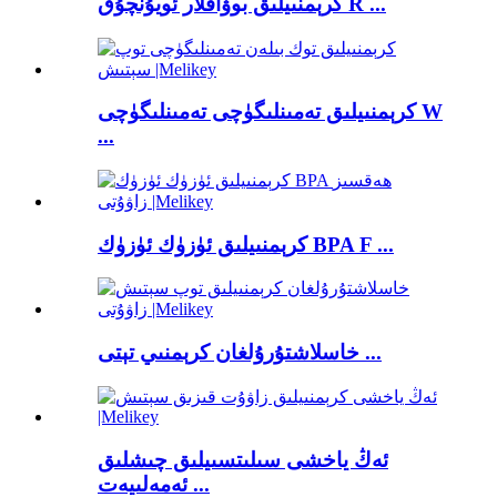
كرېمنىيلىق بوۋاقلار ئويۇنچۇق R ...
كرېمنىيلىق تەمىنلىگۈچى تەمىنلىگۈچى W
...
كرېمنىيلىق ئۈزۈك ئۈزۈك BPA F ...
خاسلاشتۇرۇلغان كرېمنىي تېتى ...
ئەڭ ياخشى سىلىتسىيلىق چىشلىق
ئەمەلىيەت ...