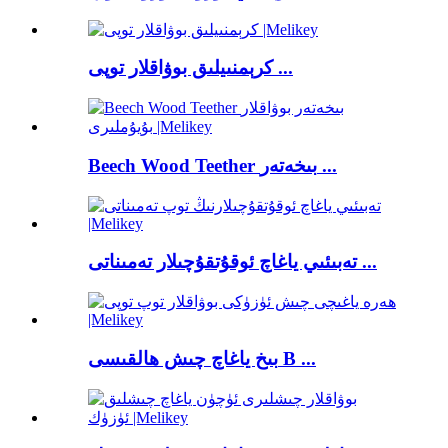
كرېمنىيلىق بوۋاقلار توپى ...
Beech Wood Teether بىخەتەر ...
تەبىئىي ياغاچ ئوقۇتقۇچىلار تەمىناتى ...
بىخ ياغاچ چىش ھالقىسى B ...