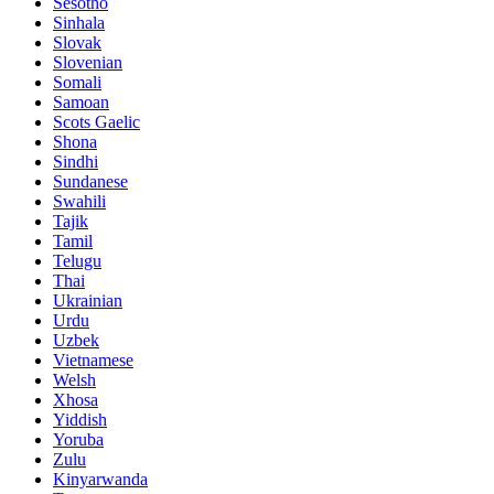
Sesotho
Sinhala
Slovak
Slovenian
Somali
Samoan
Scots Gaelic
Shona
Sindhi
Sundanese
Swahili
Tajik
Tamil
Telugu
Thai
Ukrainian
Urdu
Uzbek
Vietnamese
Welsh
Xhosa
Yiddish
Yoruba
Zulu
Kinyarwanda