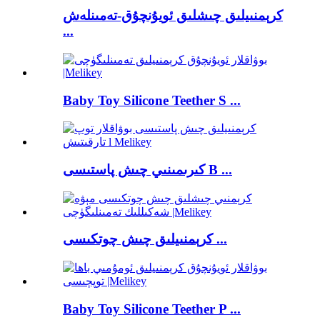
كرېمنىيلىق چىشلىق ئويۇنچۇق-تەمىنلەش
...
Baby Toy Silicone Teether S ...
كىرىمىنىي چىش پاستىسى B ...
كرېمنىيلىق چىش چوتكىسى ...
Baby Toy Silicone Teether P ...