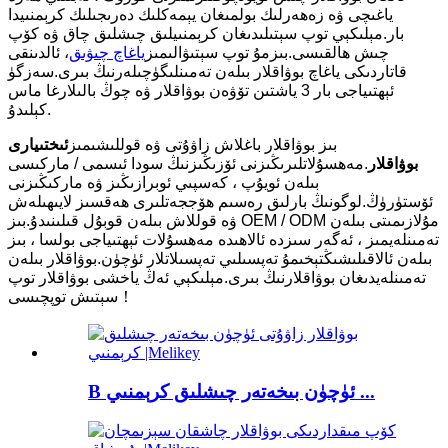
ياغىچى ۋە زەھەرلىك بولمىغان يېمەكلىك دەرىجىلىك كرېمنىيدا
بار.مېلىكېي توپ سېتىلىدىغان كرېمنىيلىق چىشلىق چاق ۋە كۆپ
چىش ھالقىسى.بىزمۇ توپ سېتىۋالىمىز
ياغاچ چىۋىق
، ئالدىنقى
قاتاردىكى ياغاچ بوۋاقلار بىلەن تەمىنلىگۈچىلەرنىڭ بىرى.سەزگۈ
ئېھتىياجى بار 3 ياشتىن تۆۋەن بوۋاقلار ۋە چوڭ بالىلارغا ماس
كېلىدۇ.
بىز بوۋاقلار باغلاش زاۋۇتى ۋە قوللىشىمىز
ئىختىيارى
بوۋاقلار
.مەھسۇلاتلىرىڭىزنى ئۆزىڭىزنىڭ سودا ئىسمى / ماركىسى
بىلەن ئويۇپ ، كەسپىي ئوبرازىڭىز ۋە ماركىڭىزنى
ئۆستۈرۈڭ.لوگونىڭ بارلىق رەسىم ھۆججەتلىرى ھەقسىز لايىھىلەش
ۋە قوللاش بىلەن قوبۇل قىلىنىدۇ.بىز OEM / ODM مۇلازىمىتى بىلەن
تەمىنلەيمىز ، ئەگەر سىزدە ئالاھىدە مەھسۇلات ئېھتىياجى بولسا ، بىز
بىلەن ئالاقىلىشىڭ
تېخىمۇ تەپسىلىي تەپسىلاتلار ئۈچۈن.بوۋاقلار بىلەن
تەمىنلەيدىغان بوۋاقلارنىڭ بىرى.
مېلىكېي ئەڭ ياخشى بوۋاقلار توپ
سېتىش توپچىسى！
B ئۈچۈن بىخەتەر چىشلىق كرېمنىي ...