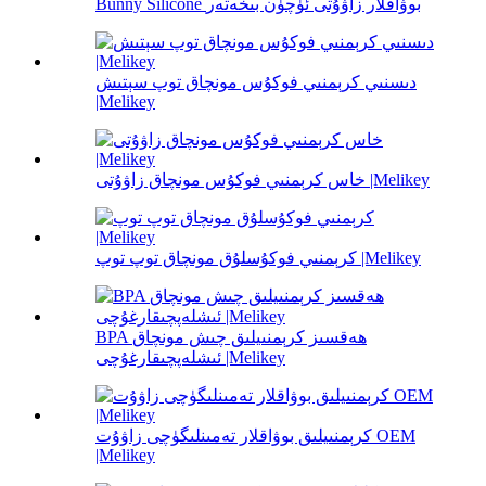
Bunny Silicone بوۋاقلار زاۋۇتى ئۈچۈن بىخەتەر
دىسنىي كرېمنىي فوكۇس مونچاق توپ سېتىش
|Melikey
خاس كرېمنىي فوكۇس مونچاق زاۋۇتى |Melikey
كرېمنىي فوكۇسلۇق مونچاق توپ توپ |Melikey
BPA ھەقسىز كرېمنىيلىق چىش مونچاق
ئىشلەپچىقارغۇچى |Melikey
كرېمنىيلىق بوۋاقلار تەمىنلىگۈچى زاۋۇت OEM
|Melikey