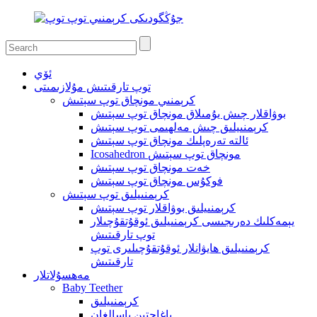
ئۆي
توپ تارقىتىش مۇلازىمىتى
كرېمنىي مونچاق توپ سېتىش
بوۋاقلار چىش يۇمىلاق مونچاق توپ سېتىش
كرېمنىيلىق چىش مەلھىمى توپ سېتىش
ئالتە تەرەپلىك مونچاق توپ سېتىش
Icosahedron مونچاق توپ سېتىش
خەت مونچاق توپ سېتىش
فوكۇس مونچاق توپ سېتىش
كرېمنىيلىق توپ سېتىش
كرېمنىيلىق بوۋاقلار توپ سېتىش
يېمەكلىك دەرىجىسى كرېمنىيلىق ئوقۇتقۇچىلار
توپ تارقىتىش
كرېمنىيلىق ھايۋانلار ئوقۇتقۇچىلىرى توپ
تارقىتىش
مەھسۇلاتلار
Baby Teether
كرېمنىيلىق
ياغاچتىن ياسالغان