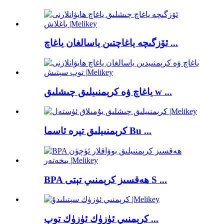
ئۆزگىچە ياغاچتىن ياسالغان ياغاچ ...
ياغاچ ۋە كرېمنىيلىق چىشلىق w ...
كرېمنىيلىق تېرە ئاسما Bu ...
BPA ھەقسىز كرېمنىي تېتى S ...
كرېمنىي ئۈزۈك ئۈزۈك توپ ...