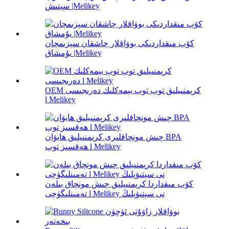
سېتىش |Melikey
كۆپ مىقداردىكى بوۋاقلار چاشقان سېزىمچان
يۇمشاق |Melikey
OEM كرېمنىيلىق توپ توپ يېمەكلىك دەرىجىسى
l Melikey
چىش مونچاقلىرى كرېمنىيلىق ھايۋان BPA
ھەقسىز توپ l Melikey
كۆپ مىقداردا كرېمنىيلىق چىش مونچاق بىلەن
تەمىنلىگۈچى l Melikey نى سېتىۋېلىڭ