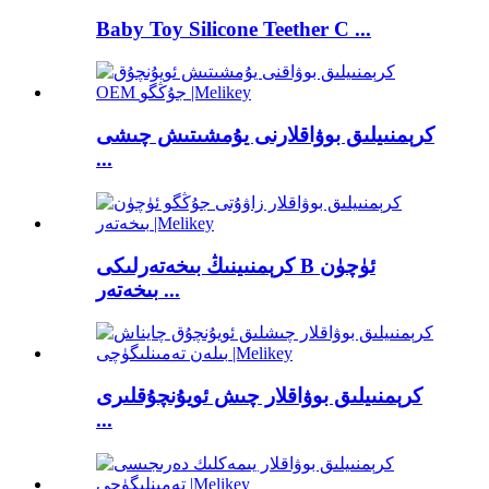
Baby Toy Silicone Teether C ...
كرېمنىيلىق بوۋاقلارنى يۇمشىتىش چىشى
...
كرېمنىينىڭ بىخەتەرلىكى B ئۈچۈن
بىخەتەر ...
كرېمنىيلىق بوۋاقلار چىش ئويۇنچۇقلىرى
...