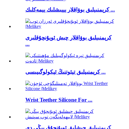
كرېمنىيلىق بوۋاقلار يېيىشلىك يېمەكلىك ...
كرېمنىيلىق بوۋاقلار چىش ئويۇنچۇقلىرى
...
كرېمنىيلىق تېئوتنىڭ ئېكولوگىيىسى ...
Wrist Teether Silicone For ...
كرېمنىيلىق چىشلىق ئويۇنچۇق يېڭى دې