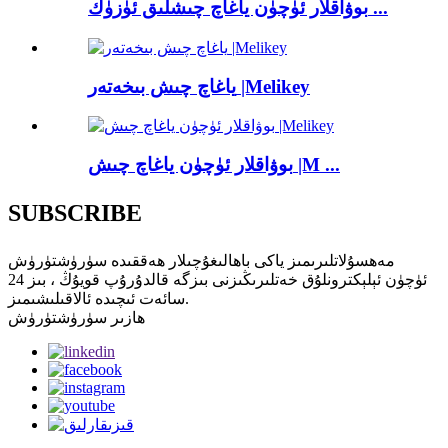
بوۋاقلار ئۈچۈن ياغاچ چىشلىق ئۈزۈك ...
ياغاچ چىش بىخەتەر |Melikey
بوۋاقلار ئۈچۈن ياغاچ چىش |M ...
SUBSCRIBE
مەھسۇلاتلىرىمىز ياكى باھالىغۇچىلار ھەققىدە سۈرۈشتۈرۈش
ئۈچۈن ئېلېكترونلۇق خەتلىرىڭىزنى بىزگە قالدۇرۇپ قويۇڭ ، بىز 24
سائەت ئىچىدە ئالاقىلىشىمىز.
ھازىر سۈرۈشتۈرۈش