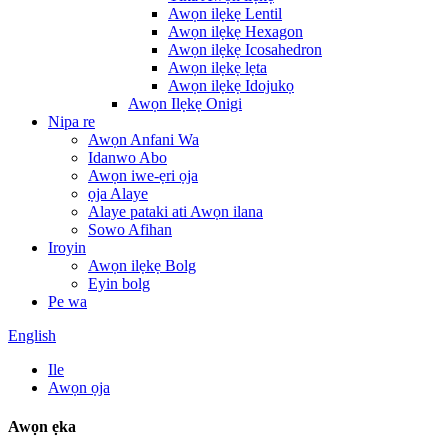
Awọn ilẹkẹ Lentil
Awọn ilẹkẹ Hexagon
Awọn ilẹkẹ Icosahedron
Awọn ilẹkẹ lẹta
Awọn ilẹkẹ Idojukọ
Awọn Ilẹkẹ Onigi
Nipa re
Awọn Anfani Wa
Idanwo Abo
Awọn iwe-ẹri ọja
ọja Alaye
Alaye pataki ati Awọn ilana
Sowo Afihan
Iroyin
Awọn ilẹkẹ Bolg
Eyin bolg
Pe wa
English
Ile
Awọn ọja
Awọn ẹka