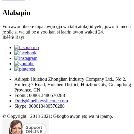
Alabapin
Fun awọn ibeere nipa awọn ọja wa tabi atokọ idiyele, jọwọ fi imeeli
rẹ silẹ si wa ati pe a yoo kan si laarin awọn wakati 24.
Ìbéèrè Bayi
Adirẹsi: Huizhou Zhonglian Industry Company Ltd., No.2,
Huifeng 7 Road, Huichen District, Huizhou City, Guangdong
Province, CN
Foonu: 008613480570288
Doris@melikeysilicone.com
Skype: 008613480570288
© Copyright - 2018-2021: Gbogbo awọn ẹtọ wa ni ipamọ.