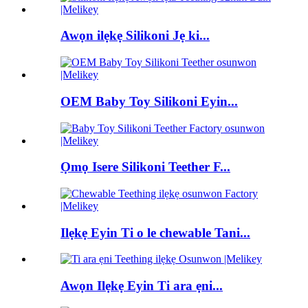
Awọn ilẹkẹ Silikoni Jẹ ki...
OEM Baby Toy Silikoni Eyin...
Ọmọ Isere Silikoni Teether F...
Ilẹkẹ Eyin Ti o le chewable Tani...
Awọn Ilẹkẹ Eyin Ti ara ẹni...