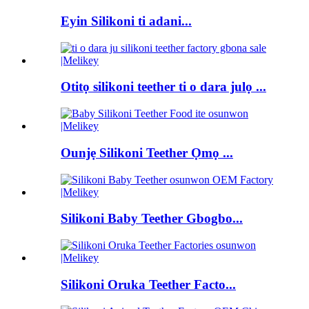
Eyin Silikoni ti adani...
Otitọ silikoni teether ti o dara julọ ...
Ounjẹ Silikoni Teether Ọmọ ...
Silikoni Baby Teether Gbogbo...
Silikoni Oruka Teether Facto...