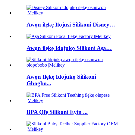
Awọn ilẹkẹ Ifojusi Silikoni Disney…
Awọn ilẹkẹ Idojukọ Silikoni Aṣa…
Awọn Ilẹkẹ Idojukọ Silikoni
Gbogbo...
BPA Ọfẹ Silikoni Eyin ...