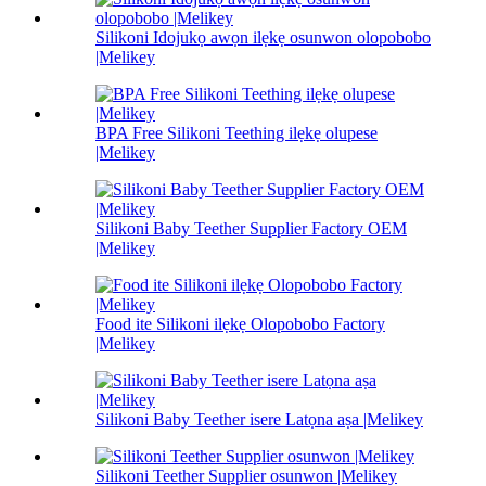
Silikoni Idojukọ awọn ilẹkẹ osunwon olopobobo
|Melikey
BPA Free Silikoni Teething ilẹkẹ olupese
|Melikey
Silikoni Baby Teether Supplier Factory OEM
|Melikey
Food ite Silikoni ilẹkẹ Olopobobo Factory
|Melikey
Silikoni Baby Teether isere Latọna aṣa |Melikey
Silikoni Teether Supplier osunwon |Melikey