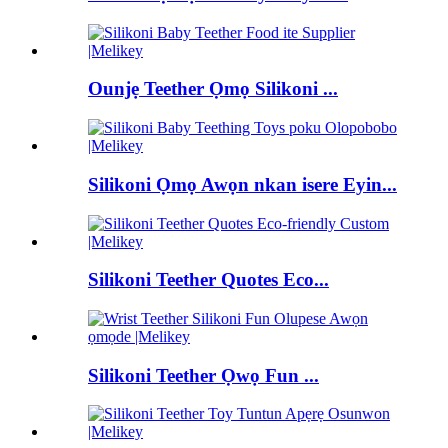
Ounjẹ Teether Ọmọ Silikoni ...
Silikoni Ọmọ Awọn nkan isere Eyin...
Silikoni Teether Quotes Eco...
Silikoni Teether Ọwọ Fun ...