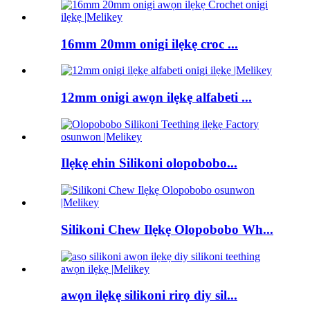
16mm 20mm onigi ilẹkẹ croc ...
12mm onigi awọn ilẹkẹ alfabeti ...
Ilẹkẹ ehin Silikoni olopobobo...
Silikoni Chew Ilẹkẹ Olopobobo Wh...
awọn ilẹkẹ silikoni rirọ diy sil...