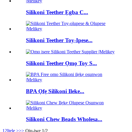
Silikoni Teether Ẹgba C...
Silikoni Teether Toy-Ipese...
Silikoni Teether Ọmọ Toy S...
BPA Ọfẹ Silikoni Ileke...
Silikoni Chew Beads Wholesa...
1
2
Itele >
>>
Oju-iwe 1/2