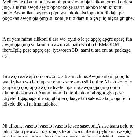
Melikey jẹ ọkan ninu awọn olupese awọn ọja silikoni ọmọ ti o dara
julọ, a le mu awọn aṣẹ olopobobo ṣẹ laarin akoko idari kukuru
pupọ.Awọn ilana ayewo pipe wa lakoko iṣelọpọ tun rii daju pe
ọkọọkan awọn ọja ọmọ silikoni jẹ ti didara ti o ga julọ nigba gbigbe.
A ni yara mimu silikoni ti ara wa, eyiti o le ṣe apẹrẹ apẹrẹ apẹrẹ fun
awọn ọja ọmọ silikoni fun awọn alabara.Kaabo OEM/ODM
ibere.Ipilẹ pese apẹrẹ aṣa, iyaworan 3D, aami ti ara ẹni ati package
aṣa.
Bi awọn asiwaju omo awọn ọja tita ni china.Awọn anfani pupọ lo
wa ti yiyan wa bi olupese ohun-iṣere ọmọ silikoni rẹ.Ni akọkọ, o le
ṣafipamọ ọpọlọpọ awọn idiyele nipa rira awọn ọja ọmọ ohun
alumọni osunwon.Awọn iwọn ti o tobi julọ ni gbogbogbo pese
idiyele ifigagbaga diẹ sii, gbigba ọ laaye lati ṣakoso akojo oja rẹ ni
idiyele diẹ sii ni imunadoko.
Ni afikun, iyasọtọ iyasọtọ iyasọtọ le ṣee ṣaṣeyọri.A ṣiṣẹ taara pẹlu rẹ
lati rii daju pe awọn ọja ọmọ silikoni wa ni ibamu pẹlu ami iyasọtọ
rẹ ati awọn ayanfẹ alabara, boya nipasẹ awọn aṣa oriṣiriṣi, iyasọtọ