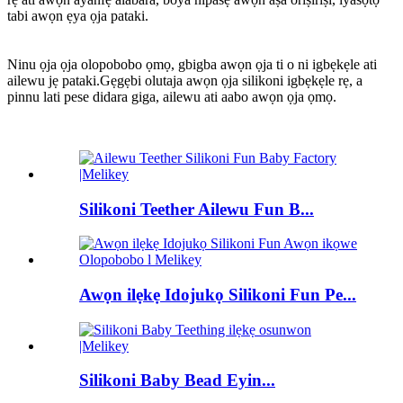
tabi awọn ẹya ọja pataki.
Ninu ọja ọja olopobobo ọmọ, gbigba awọn ọja ti o ni igbẹkẹle ati
ailewu jẹ pataki.Gẹgẹbi olutaja awọn ọja silikoni igbẹkẹle rẹ, a
pinnu lati pese didara giga, ailewu ati aabo awọn ọja ọmọ.
Silikoni Teether Ailewu Fun B...
Awọn ilẹkẹ Idojukọ Silikoni Fun Pe...
Silikoni Baby Bead Eyin...