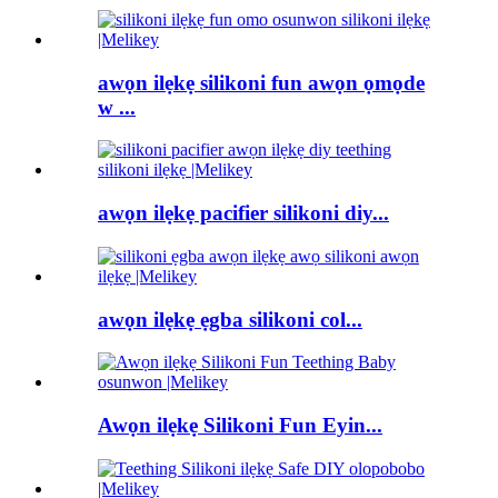
awọn ilẹkẹ silikoni fun awọn ọmọde
w ...
awọn ilẹkẹ pacifier silikoni diy...
awọn ilẹkẹ ẹgba silikoni col...
Awọn ilẹkẹ Silikoni Fun Eyin...