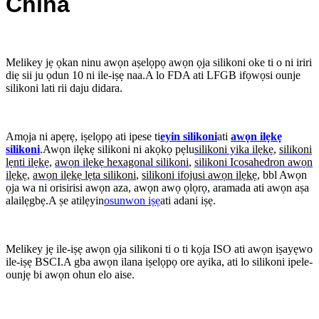
China
Melikey jẹ ọkan ninu awọn aṣelọpọ awọn ọja silikoni oke ti o ni iriri
diẹ sii ju ọdun 10 ni ile-iṣẹ naa.A lo FDA ati LFGB ifọwọsi ounje
silikoni lati rii daju didara.
Amọja ni apẹrẹ, iṣelọpọ ati ipese ti
eyin silikoni
ati
awọn ilẹkẹ
silikoni
.Awọn ilẹkẹ silikoni ni akọkọ pẹlu
silikoni yika ilẹkẹ
,
silikoni
lẹnti ilẹkẹ
,
awọn ilẹkẹ hexagonal silikoni
,
silikoni Icosahedron awọn
ilẹkẹ
,
awọn ilẹkẹ lẹta silikoni
,
silikoni ifojusi awọn ilẹkẹ
, bbl Awọn
ọja wa ni orisirisi awọn aza, awọn awọ ọlọrọ, aramada ati awọn aṣa
alailẹgbẹ.A ṣe atilẹyin
osunwon iṣẹ
ati adani iṣẹ.
Melikey jẹ ile-iṣẹ awọn ọja silikoni ti o ti kọja ISO ati awọn iṣayẹwo
ile-iṣẹ BSCI.A gba awọn ilana iṣelọpọ ore ayika, ati lo silikoni ipele-
ounjẹ bi awọn ohun elo aise.