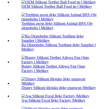
OEM Silikoni Teether Ball Food ite l Melikey
Teething awọn ilẹkẹ Silikoni Animal BPA Ọfẹ
olopobobo l Melikey
Ra Olopobobo Silikoni Teething ilẹkẹ Supplier l
Melikey
Bunny Silikoni Teether Ailewu Fun Ọmọ
Factory l Melikey
Disney Silikoni Idojukọ ilẹkẹ osunwon |Melikey
Aṣa Silikoni Focal Ilẹkẹ Factory |Melikey