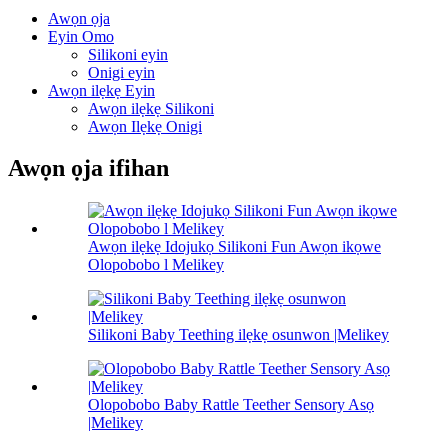
Awọn ọja
Eyin Omo
Silikoni eyin
Onigi eyin
Awọn ilẹkẹ Eyin
Awọn ilẹkẹ Silikoni
Awọn Ilẹkẹ Onigi
Awọn ọja ifihan
Awọn ilẹkẹ Idojukọ Silikoni Fun Awọn ikọwe
Olopobobo l Melikey
Silikoni Baby Teething ilẹkẹ osunwon |Melikey
Olopobobo Baby Rattle Teether Sensory Asọ
|Melikey