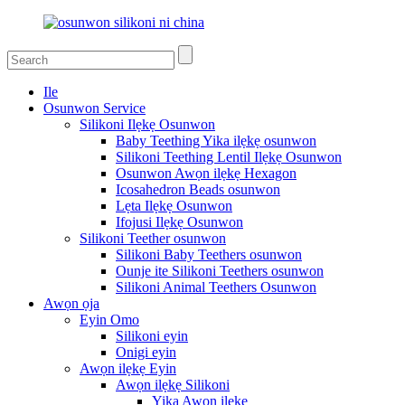
Ile
Osunwon Service
Silikoni Ilẹkẹ Osunwon
Baby Teething Yika ilẹkẹ osunwon
Silikoni Teething Lentil Ilẹkẹ Osunwon
Osunwon Awọn ilẹkẹ Hexagon
Icosahedron Beads osunwon
Lẹta Ilẹkẹ Osunwon
Ifojusi Ilẹkẹ Osunwon
Silikoni Teether osunwon
Silikoni Baby Teethers osunwon
Ounje ite Silikoni Teethers osunwon
Silikoni Animal Teethers Osunwon
Awọn ọja
Eyin Omo
Silikoni eyin
Onigi eyin
Awọn ilẹkẹ Eyin
Awọn ilẹkẹ Silikoni
Yika Awọn ilẹkẹ