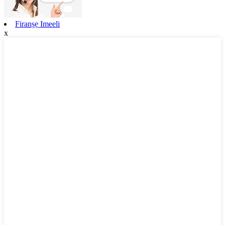
Firanṣẹ Imeeli
x