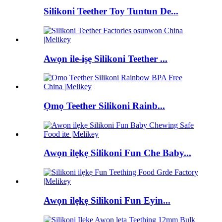
Silikoni Teether Toy Tuntun De...
Awọn ile-iṣẹ Silikoni Teether ...
Ọmọ Teether Silikoni Rainb...
Awọn ilẹkẹ Silikoni Fun Che Baby...
Awọn ilẹkẹ Silikoni Fun Eyin...